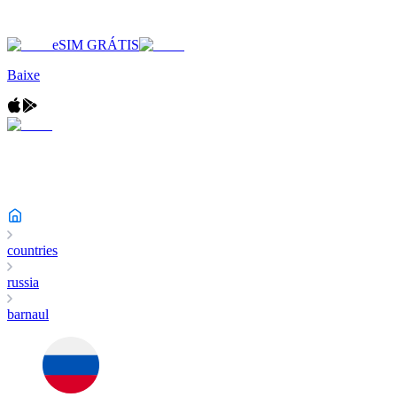
eSIM GRÁTIS
Baixe
countries
russia
barnaul