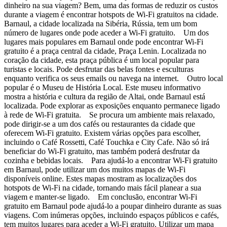
dinheiro na sua viagem? Bem, uma das formas de reduzir os custos
durante a viagem é encontrar hotspots de Wi-Fi gratuitos na cidade.
Barnaul, a cidade localizada na Sibéria, Rússia, tem um bom
número de lugares onde pode aceder a Wi-Fi gratuito. Um dos
lugares mais populares em Barnaul onde pode encontrar Wi-Fi
gratuito é a praça central da cidade, Praça Lenin. Localizada no
coração da cidade, esta praça pública é um local popular para
turistas e locais. Pode desfrutar das belas fontes e esculturas
enquanto verifica os seus emails ou navega na internet. Outro local
popular é o Museu de História Local. Este museu informativo
mostra a história e cultura da região de Altai, onde Barnaul está
localizada. Pode explorar as exposições enquanto permanece ligado
à rede de Wi-Fi gratuita. Se procura um ambiente mais relaxado,
pode dirigir-se a um dos cafés ou restaurantes da cidade que
oferecem Wi-Fi gratuito. Existem várias opções para escolher,
incluindo o Café Rossetti, Café Touchka e City Cafe. Não só irá
beneficiar do Wi-Fi gratuito, mas também poderá desfrutar da
cozinha e bebidas locais. Para ajudá-lo a encontrar Wi-Fi gratuito
em Barnaul, pode utilizar um dos muitos mapas de Wi-Fi
disponíveis online. Estes mapas mostram as localizações dos
hotspots de Wi-Fi na cidade, tornando mais fácil planear a sua
viagem e manter-se ligado. Em conclusão, encontrar Wi-Fi
gratuito em Barnaul pode ajudá-lo a poupar dinheiro durante as suas
viagens. Com inúmeras opções, incluindo espaços públicos e cafés,
tem muitos lugares para aceder a Wi-Fi gratuito. Utilizar um mapa