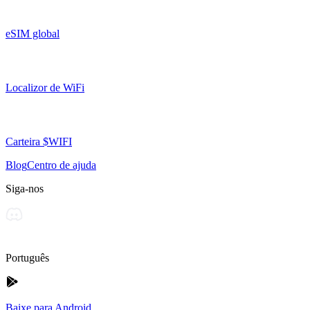
eSIM global
Localizor de WiFi
Carteira $WIFI
Blog
Centro de ajuda
Siga-nos
Português
Baixe para Android