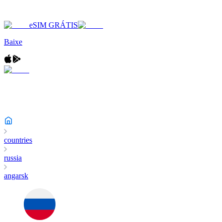
eSIM GRÁTIS
Baixe
countries
russia
angarsk