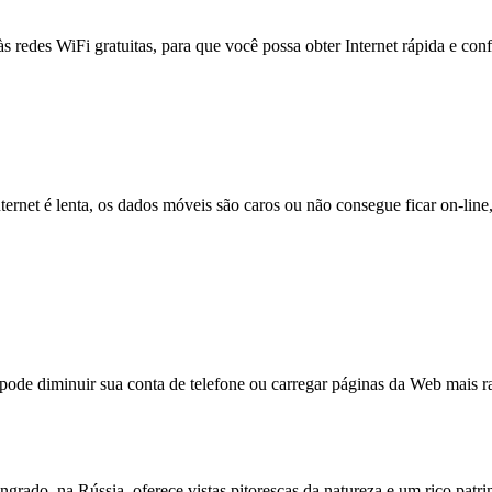
às redes WiFi gratuitas, para que você possa obter Internet rápida e con
nternet é lenta, os dados móveis são caros ou não consegue ficar on-lin
e diminuir sua conta de telefone ou carregar páginas da Web mais ra
grado, na Rússia, oferece vistas pitorescas da natureza e um rico patr