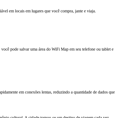
fiável em locais em lugares que você compra, jante e viaja.
e, você pode salvar uma área do WiFi Map em seu telefone ou tablet e
pidamente em conexões lentas, reduzindo a quantidade de dados que
imônio cultural. A cidade tornou-se um destino de viagem cada vez