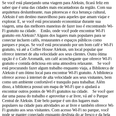
Se você está planejando uma viagem para Aleksin, ficará feliz em
saber que é uma das cidades mais encantadoras da região. Com sua
arquitetura deslumbrante, ruas pitorescas e rica herança cultural,
Aleksin é um destino maravilhoso para aqueles que amam viajar e
explorar. E, se você está procurando economizar durante sua
viagem, uma das melhores maneiras de fazer isso é encontrando Wi-
Fi gratuito na cidade. Então, onde você pode encontrar Wi-Fi
gratuito em Aleksin? Alguns dos lugares mais populares para se
conectar incluem cafés, restaurantes e espaços públicos como
parques e praças. Se você está procurando por um bom café e Wi-Fi
gratuito, vá até a Coffee House Aleksin, um local popular que
oferece internet de alta velocidade aos seus clientes. Outra ótima
opção é o Cafe Aromatik, um café aconchegante que oferece Wi-Fi
gratuito e comida deliciosa em uma atmosfera relaxante. Se você
está procurando fazer algum trabalho enquanto viaja, a Biblioteca de
Aleksin é um ótimo local para encontrar Wi-Fi gratuito. A biblioteca
oferece acesso à internet de alta velocidade aos seus visitantes, bem
como um ambiente confortável e tranquilo para trabalhar. Além
disso, a biblioteca possui um mapa de Wi-Fi que o ajudará a
encontrar outros pontos de Wi-Fi gratuitos na cidade. Se você quer
dar uma pausa do trabalho e aproveitar o ar livre, vá até o Parque
Central de Aleksin. Este belo parque é um dos lugares mais
populares na cidade para atividades ao ar livre e também oferece Wi-
Fi gratuito aos seus visitantes. Com acesso Wi-Fi no parque, você
pode se manter conectado enquanto desfruta do ar fresco e da bela