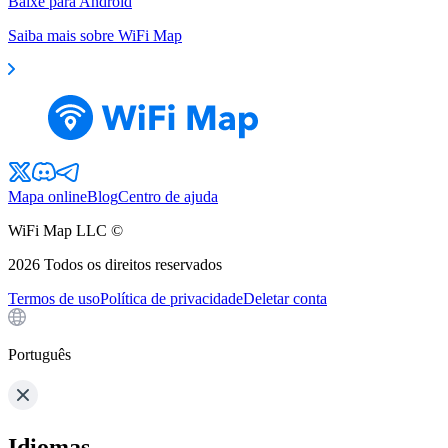
Baixe para Android
Saiba mais sobre WiFi Map
Mapa online
Blog
Centro de ajuda
WiFi Map LLC ©
2026
Todos os direitos reservados
Termos de uso
Política de privacidade
Deletar conta
Português
Idiomas