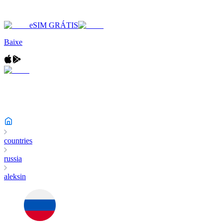
eSIM GRÁTIS
Baixe
countries
russia
aleksin