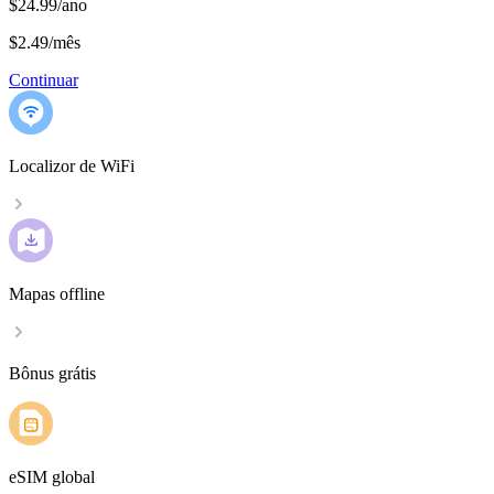
$24.99/ano
$2.49
/
mês
Continuar
Localizor de WiFi
Mapas offline
Bônus grátis
eSIM global