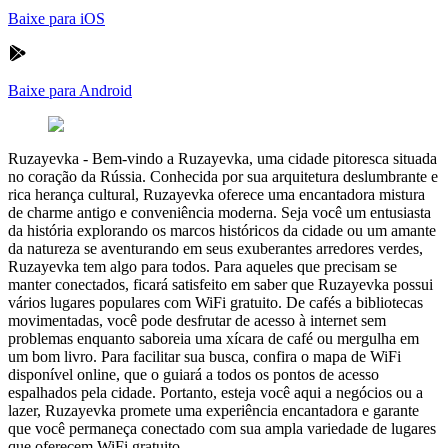
Baixe para iOS
Baixe para Android
Ruzayevka
-
Bem-vindo a Ruzayevka, uma cidade pitoresca situada
no coração da Rússia. Conhecida por sua arquitetura deslumbrante e
rica herança cultural, Ruzayevka oferece uma encantadora mistura
de charme antigo e conveniência moderna. Seja você um entusiasta
da história explorando os marcos históricos da cidade ou um amante
da natureza se aventurando em seus exuberantes arredores verdes,
Ruzayevka tem algo para todos. Para aqueles que precisam se
manter conectados, ficará satisfeito em saber que Ruzayevka possui
vários lugares populares com WiFi gratuito. De cafés a bibliotecas
movimentadas, você pode desfrutar de acesso à internet sem
problemas enquanto saboreia uma xícara de café ou mergulha em
um bom livro. Para facilitar sua busca, confira o mapa de WiFi
disponível online, que o guiará a todos os pontos de acesso
espalhados pela cidade. Portanto, esteja você aqui a negócios ou a
lazer, Ruzayevka promete uma experiência encantadora e garante
que você permaneça conectado com sua ampla variedade de lugares
que oferecem WiFi gratuito.