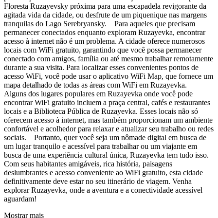
Floresta Ruzayevsky próxima para uma escapadela revigorante da
agitada vida da cidade, ou desfrute de um piquenique nas margens
tranquilas do Lago Serebryansky. Para aqueles que precisam
permanecer conectados enquanto exploram Ruzayevka, encontrar
acesso à internet não é um problema. A cidade oferece numerosos
locais com WiFi gratuito, garantindo que você possa permanecer
conectado com amigos, família ou até mesmo trabalhar remotamente
durante a sua visita. Para localizar esses convenientes pontos de
acesso WiFi, você pode usar o aplicativo WiFi Map, que fornece um
mapa detalhado de todas as áreas com WiFi em Ruzayevka.
Alguns dos lugares populares em Ruzayevka onde você pode
encontrar WiFi gratuito incluem a praça central, cafés e restaurantes
locais e a Biblioteca Pública de Ruzayevka. Esses locais não só
oferecem acesso à internet, mas também proporcionam um ambiente
confortável e acolhedor para relaxar e atualizar seu trabalho ou redes
sociais. Portanto, quer você seja um nômade digital em busca de
um lugar tranquilo e acessível para trabalhar ou um viajante em
busca de uma experiência cultural única, Ruzayevka tem tudo isso.
Com seus habitantes amigáveis, rica história, paisagens
deslumbrantes e acesso conveniente ao WiFi gratuito, esta cidade
definitivamente deve estar no seu itinerário de viagem. Venha
explorar Ruzayevka, onde a aventura e a conectividade acessível
aguardam!
Mostrar mais