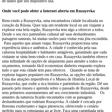
de dados que seu dispositivo usa.
Onde você pode obter a Internet aberta em Ruzayevka
Bem-vindo a Ruzayevka, uma encantadora cidade localizada no
coração da Rússia. Quer seja um residente local ou um viajante a
explorar esta bela região, Ruzayevka tem algo a oferecer a todos.
Desde o seu rico patrimônio cultural até suas deslumbrantes
paisagens naturais, há muitas razões para visitar esta jóia escondida.
Para aqueles que amam viajar, Ruzayevka proporciona uma
experiência única e autêntica. A cidade é conhecida pela sua
calorosa hospitalidade e habitantes amigáveis, garantindo que cada
visitante se sinta bem-vindo e em casa. Ruzayevka também oferece
uma infinidade de opções de alojamento para atender a todos os
orçamentos, tornando fácil economizar dinheiro enquanto explora
tudo o que esta cidade tem para oferecer. Quando se trata de
explorar lugares populares em Ruzayevka, as opções são infinitas.
Uma das atrações imperdíveis é o Museu de História Local de
Ruzayevka, que exibe a rica história e patrimônio da região. Dê um
passeio pelo museu e aprenda sobre o passado de Ruzayevka, desde
seus primeiros assentamentos até seu crescimento industrial. Os
amantes da natureza ficarão encantados com as paisagens
deslumbrantes que rodeiam Ruzayevka. A cidade é cercada por
florestas exuberantes e lagos pitorescos, oferecendo o cenário
perfeito para os entusiastas ao ar livre. Faça uma caminhada pela