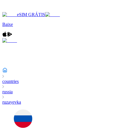
eSIM GRÁTIS
Baixe
countries
russia
ruzayevka