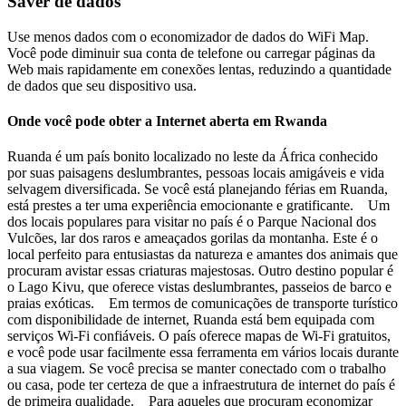
Saver de dados
Use menos dados com o economizador de dados do WiFi Map.
Você pode diminuir sua conta de telefone ou carregar páginas da
Web mais rapidamente em conexões lentas, reduzindo a quantidade
de dados que seu dispositivo usa.
Onde você pode obter a Internet aberta em Rwanda
Ruanda é um país bonito localizado no leste da África conhecido
por suas paisagens deslumbrantes, pessoas locais amigáveis e vida
selvagem diversificada. Se você está planejando férias em Ruanda,
está prestes a ter uma experiência emocionante e gratificante. Um
dos locais populares para visitar no país é o Parque Nacional dos
Vulcões, lar dos raros e ameaçados gorilas da montanha. Este é o
local perfeito para entusiastas da natureza e amantes dos animais que
procuram avistar essas criaturas majestosas. Outro destino popular é
o Lago Kivu, que oferece vistas deslumbrantes, passeios de barco e
praias exóticas. Em termos de comunicações de transporte turístico
com disponibilidade de internet, Ruanda está bem equipada com
serviços Wi-Fi confiáveis. O país oferece mapas de Wi-Fi gratuitos,
e você pode usar facilmente essa ferramenta em vários locais durante
a sua viagem. Se você precisa se manter conectado com o trabalho
ou casa, pode ter certeza de que a infraestrutura de internet do país é
de primeira qualidade. Para aqueles que procuram economizar