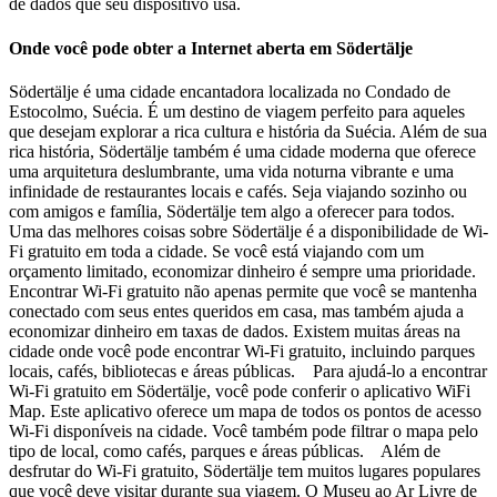
de dados que seu dispositivo usa.
Onde você pode obter a Internet aberta em Södertälje
Södertälje é uma cidade encantadora localizada no Condado de
Estocolmo, Suécia. É um destino de viagem perfeito para aqueles
que desejam explorar a rica cultura e história da Suécia. Além de sua
rica história, Södertälje também é uma cidade moderna que oferece
uma arquitetura deslumbrante, uma vida noturna vibrante e uma
infinidade de restaurantes locais e cafés. Seja viajando sozinho ou
com amigos e família, Södertälje tem algo a oferecer para todos.
Uma das melhores coisas sobre Södertälje é a disponibilidade de Wi-
Fi gratuito em toda a cidade. Se você está viajando com um
orçamento limitado, economizar dinheiro é sempre uma prioridade.
Encontrar Wi-Fi gratuito não apenas permite que você se mantenha
conectado com seus entes queridos em casa, mas também ajuda a
economizar dinheiro em taxas de dados. Existem muitas áreas na
cidade onde você pode encontrar Wi-Fi gratuito, incluindo parques
locais, cafés, bibliotecas e áreas públicas. Para ajudá-lo a encontrar
Wi-Fi gratuito em Södertälje, você pode conferir o aplicativo WiFi
Map. Este aplicativo oferece um mapa de todos os pontos de acesso
Wi-Fi disponíveis na cidade. Você também pode filtrar o mapa pelo
tipo de local, como cafés, parques e áreas públicas. Além de
desfrutar do Wi-Fi gratuito, Södertälje tem muitos lugares populares
que você deve visitar durante sua viagem. O Museu ao Ar Livre de