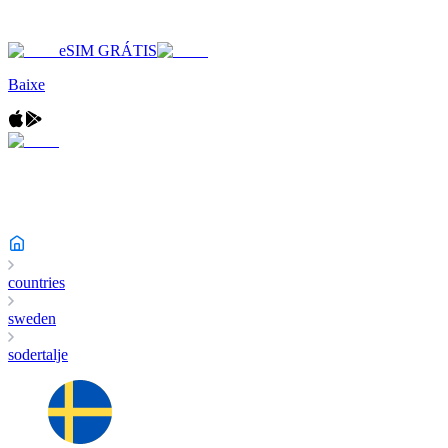
eSIM GRÁTIS
Baixe
countries
sweden
sodertalje