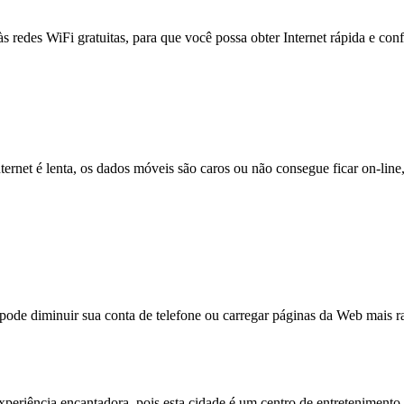
às redes WiFi gratuitas, para que você possa obter Internet rápida e con
nternet é lenta, os dados móveis são caros ou não consegue ficar on-lin
e diminuir sua conta de telefone ou carregar páginas da Web mais ra
experiência encantadora, pois esta cidade é um centro de entretenimento