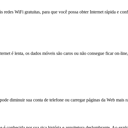
às redes WiFi gratuitas, para que você possa obter Internet rápida e con
nternet é lenta, os dados móveis são caros ou não consegue ficar on-lin
e diminuir sua conta de telefone ou carregar páginas da Web mais ra
e é conhecida por sua rica história e arquitetura deslumbrante. Ao expl