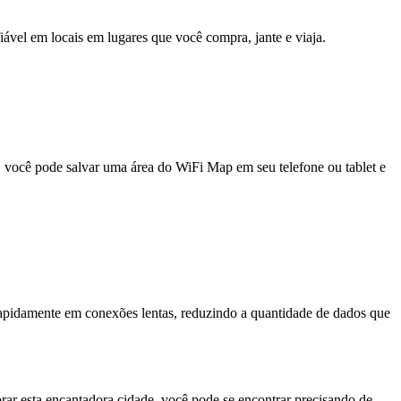
fiável em locais em lugares que você compra, jante e viaja.
e, você pode salvar uma área do WiFi Map em seu telefone ou tablet e
pidamente em conexões lentas, reduzindo a quantidade de dados que
orar esta encantadora cidade, você pode se encontrar precisando de