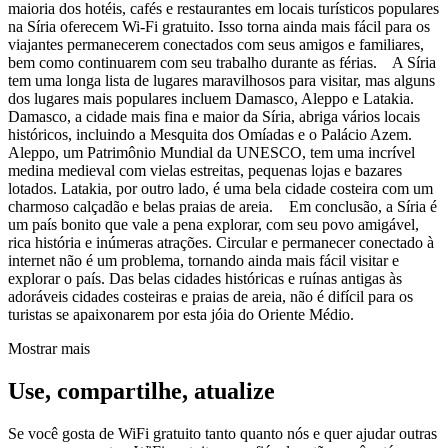
maioria dos hotéis, cafés e restaurantes em locais turísticos populares
na Síria oferecem Wi-Fi gratuito. Isso torna ainda mais fácil para os
viajantes permanecerem conectados com seus amigos e familiares,
bem como continuarem com seu trabalho durante as férias. A Síria
tem uma longa lista de lugares maravilhosos para visitar, mas alguns
dos lugares mais populares incluem Damasco, Aleppo e Latakia.
Damasco, a cidade mais fina e maior da Síria, abriga vários locais
históricos, incluindo a Mesquita dos Omíadas e o Palácio Azem.
Aleppo, um Patrimônio Mundial da UNESCO, tem uma incrível
medina medieval com vielas estreitas, pequenas lojas e bazares
lotados. Latakia, por outro lado, é uma bela cidade costeira com um
charmoso calçadão e belas praias de areia. Em conclusão, a Síria é
um país bonito que vale a pena explorar, com seu povo amigável,
rica história e inúmeras atrações. Circular e permanecer conectado à
internet não é um problema, tornando ainda mais fácil visitar e
explorar o país. Das belas cidades históricas e ruínas antigas às
adoráveis cidades costeiras e praias de areia, não é difícil para os
turistas se apaixonarem por esta jóia do Oriente Médio.
Mostrar mais
Use, compartilhe, atualize
Se você gosta de WiFi gratuito tanto quanto nós e quer ajudar outras