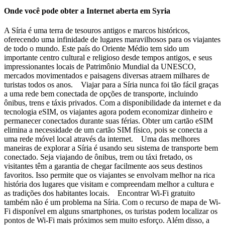
Onde você pode obter a Internet aberta em Syria
A Síria é uma terra de tesouros antigos e marcos históricos,
oferecendo uma infinidade de lugares maravilhosos para os viajantes
de todo o mundo. Este país do Oriente Médio tem sido um
importante centro cultural e religioso desde tempos antigos, e seus
impressionantes locais de Patrimônio Mundial da UNESCO,
mercados movimentados e paisagens diversas atraem milhares de
turistas todos os anos. Viajar para a Síria nunca foi tão fácil graças
a uma rede bem conectada de opções de transporte, incluindo
ônibus, trens e táxis privados. Com a disponibilidade da internet e da
tecnologia eSIM, os viajantes agora podem economizar dinheiro e
permanecer conectados durante suas férias. Obter um cartão eSIM
elimina a necessidade de um cartão SIM físico, pois se conecta a
uma rede móvel local através da internet. Uma das melhores
maneiras de explorar a Síria é usando seu sistema de transporte bem
conectado. Seja viajando de ônibus, trem ou táxi fretado, os
visitantes têm a garantia de chegar facilmente aos seus destinos
favoritos. Isso permite que os viajantes se envolvam melhor na rica
história dos lugares que visitam e compreendam melhor a cultura e
as tradições dos habitantes locais. Encontrar Wi-Fi gratuito
também não é um problema na Síria. Com o recurso de mapa de Wi-
Fi disponível em alguns smartphones, os turistas podem localizar os
pontos de Wi-Fi mais próximos sem muito esforço. Além disso, a