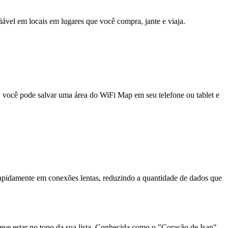
fiável em locais em lugares que você compra, jante e viaja.
e, você pode salvar uma área do WiFi Map em seu telefone ou tablet e
pidamente em conexões lentas, reduzindo a quantidade de dados que
ve estar no topo da sua lista. Conhecida como o "Coração de Isan",