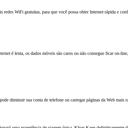
às redes WiFi gratuitas, para que você possa obter Internet rápida e con
nternet é lenta, os dados móveis são caros ou não consegue ficar on-lin
e diminuir sua conta de telefone ou carregar páginas da Web mais ra
ionará uma experiência de viagem única, Khon Kaen definitivamente de