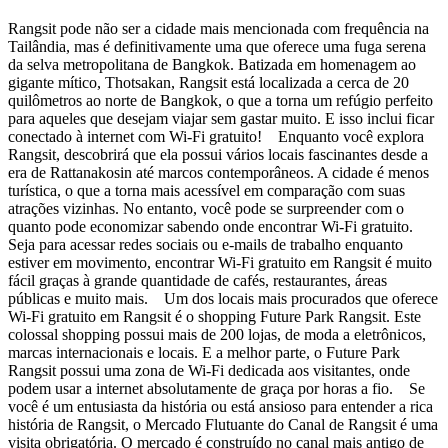
Rangsit pode não ser a cidade mais mencionada com frequência na
Tailândia, mas é definitivamente uma que oferece uma fuga serena
da selva metropolitana de Bangkok. Batizada em homenagem ao
gigante mítico, Thotsakan, Rangsit está localizada a cerca de 20
quilômetros ao norte de Bangkok, o que a torna um refúgio perfeito
para aqueles que desejam viajar sem gastar muito. E isso inclui ficar
conectado à internet com Wi-Fi gratuito! Enquanto você explora
Rangsit, descobrirá que ela possui vários locais fascinantes desde a
era de Rattanakosin até marcos contemporâneos. A cidade é menos
turística, o que a torna mais acessível em comparação com suas
atrações vizinhas. No entanto, você pode se surpreender com o
quanto pode economizar sabendo onde encontrar Wi-Fi gratuito.
Seja para acessar redes sociais ou e-mails de trabalho enquanto
estiver em movimento, encontrar Wi-Fi gratuito em Rangsit é muito
fácil graças à grande quantidade de cafés, restaurantes, áreas
públicas e muito mais. Um dos locais mais procurados que oferece
Wi-Fi gratuito em Rangsit é o shopping Future Park Rangsit. Este
colossal shopping possui mais de 200 lojas, de moda a eletrônicos,
marcas internacionais e locais. E a melhor parte, o Future Park
Rangsit possui uma zona de Wi-Fi dedicada aos visitantes, onde
podem usar a internet absolutamente de graça por horas a fio. Se
você é um entusiasta da história ou está ansioso para entender a rica
história de Rangsit, o Mercado Flutuante do Canal de Rangsit é uma
visita obrigatória. O mercado é construído no canal mais antigo de