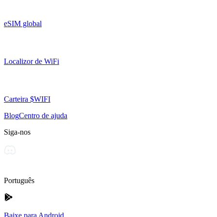
eSIM global
Localizor de WiFi
Carteira $WIFI
Blog
Centro de ajuda
Siga-nos
Português
Baixe para Android