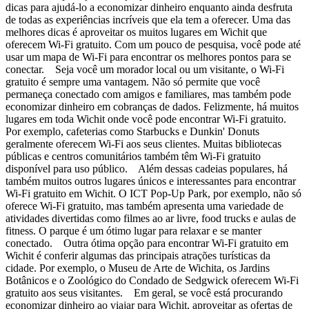
dicas para ajudá-lo a economizar dinheiro enquanto ainda desfruta
de todas as experiências incríveis que ela tem a oferecer. Uma das
melhores dicas é aproveitar os muitos lugares em Wichit que
oferecem Wi-Fi gratuito. Com um pouco de pesquisa, você pode até
usar um mapa de Wi-Fi para encontrar os melhores pontos para se
conectar. Seja você um morador local ou um visitante, o Wi-Fi
gratuito é sempre uma vantagem. Não só permite que você
permaneça conectado com amigos e familiares, mas também pode
economizar dinheiro em cobranças de dados. Felizmente, há muitos
lugares em toda Wichit onde você pode encontrar Wi-Fi gratuito.
Por exemplo, cafeterias como Starbucks e Dunkin' Donuts
geralmente oferecem Wi-Fi aos seus clientes. Muitas bibliotecas
públicas e centros comunitários também têm Wi-Fi gratuito
disponível para uso público. Além dessas cadeias populares, há
também muitos outros lugares únicos e interessantes para encontrar
Wi-Fi gratuito em Wichit. O ICT Pop-Up Park, por exemplo, não só
oferece Wi-Fi gratuito, mas também apresenta uma variedade de
atividades divertidas como filmes ao ar livre, food trucks e aulas de
fitness. O parque é um ótimo lugar para relaxar e se manter
conectado. Outra ótima opção para encontrar Wi-Fi gratuito em
Wichit é conferir algumas das principais atrações turísticas da
cidade. Por exemplo, o Museu de Arte de Wichita, os Jardins
Botânicos e o Zoológico do Condado de Sedgwick oferecem Wi-Fi
gratuito aos seus visitantes. Em geral, se você está procurando
economizar dinheiro ao viajar para Wichit, aproveitar as ofertas de