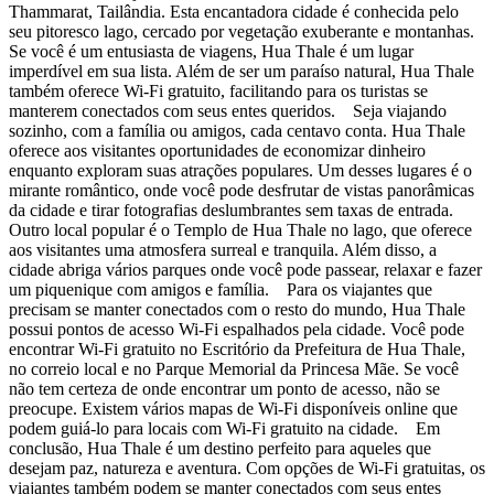
Thammarat, Tailândia. Esta encantadora cidade é conhecida pelo
seu pitoresco lago, cercado por vegetação exuberante e montanhas.
Se você é um entusiasta de viagens, Hua Thale é um lugar
imperdível em sua lista. Além de ser um paraíso natural, Hua Thale
também oferece Wi-Fi gratuito, facilitando para os turistas se
manterem conectados com seus entes queridos. Seja viajando
sozinho, com a família ou amigos, cada centavo conta. Hua Thale
oferece aos visitantes oportunidades de economizar dinheiro
enquanto exploram suas atrações populares. Um desses lugares é o
mirante romântico, onde você pode desfrutar de vistas panorâmicas
da cidade e tirar fotografias deslumbrantes sem taxas de entrada.
Outro local popular é o Templo de Hua Thale no lago, que oferece
aos visitantes uma atmosfera surreal e tranquila. Além disso, a
cidade abriga vários parques onde você pode passear, relaxar e fazer
um piquenique com amigos e família. Para os viajantes que
precisam se manter conectados com o resto do mundo, Hua Thale
possui pontos de acesso Wi-Fi espalhados pela cidade. Você pode
encontrar Wi-Fi gratuito no Escritório da Prefeitura de Hua Thale,
no correio local e no Parque Memorial da Princesa Mãe. Se você
não tem certeza de onde encontrar um ponto de acesso, não se
preocupe. Existem vários mapas de Wi-Fi disponíveis online que
podem guiá-lo para locais com Wi-Fi gratuito na cidade. Em
conclusão, Hua Thale é um destino perfeito para aqueles que
desejam paz, natureza e aventura. Com opções de Wi-Fi gratuitas, os
viajantes também podem se manter conectados com seus entes