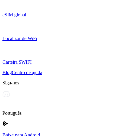
eSIM global
Localizor de WiFi
Carteira $WIFI
Blog
Centro de ajuda
Siga-nos
Português
Baixe para Android