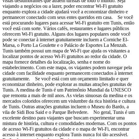
vistas deslumbrantes que atraem turistas de todo o mundo. Seja
viajando a negócios ou a lazer, poder encontrar Wi-Fi gratuito
enquanto explora a cidade ajudará você a economizar dinheiro e
permanecer conectado com seus entes queridos em casa. Se você
está procurando lugares para acessar Wi-Fi gratuito em Tunis, então
você está com sorte. Vários cafés, restaurantes e lugares públicos
oferecem Wi-Fi gratuito. Alguns dos lugares populares onde você
pode se conectar à internet gratuitamente incluem a Corniche El-
Marsa, o Porto La Goulette e o Palácio de Esportes La Menzah.
Tunis também possui um mapa de Wi-Fi que ajuda os visitantes a
localizar pontos de acesso Wi-Fi gratuitos ao redor da cidade. O
mapa fornece detalhes da localização, senha e nome do
estabelecimento. Com este mapa, os viajantes podem navegar pela
cidade com facilidade enquanto permanecem conectados à internet
gratuitamente. Se você está com um orçamento limitado e quer
economizar dinheiro, pode explorar as muitas atrações gratuitas de
Tunis. A medina de Tunis é um Patrimônio Mundial da UNESCO
que remonta a mais de mil anos. As vielas sinuosas da medina e os
mercados coloridos oferecem um vislumbre da rica história e cultura
de Tunis. Outras atrações gratuitas incluem o Museu do Bardo, a
vila de Sidi Bou Said e o Parque Belvedere. No geral, Tunis é um
excelente destino para viajantes que buscam experimentar uma
mistura de história, cultura e comodidades modernas. Com os pontos
de acesso Wi-Fi gratuitos da cidade e o mapa de Wi-Fi, encontrar
acesso à internet enquanto explora Tunis nunca foi tão acessível.