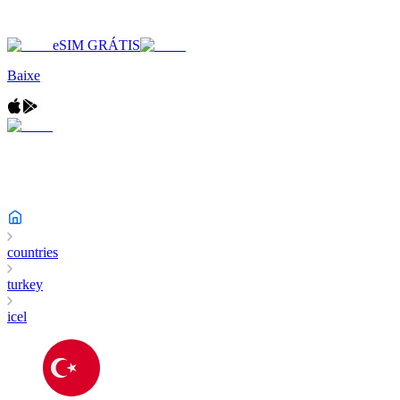
eSIM GRÁTIS
Baixe
countries
turkey
icel