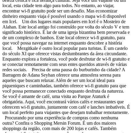
beleza cênica e rica herança cultural. Seja você um viajante ou um
local, esta cidade tem algo para todos. No entanto, ao viajar,
encontrar wi-fi gratuito pode ser um desafio. Mas economizar
dinheiro enquanto viaja é possível usando o mapa wi-fi disponível
em Icel. Um dos lugares mais populares em Icel é o Mosteiro de
Alahan. Este local antigo foi construído por volta do século V e tem
significado histórico. É lar de uma igreja bizantina bem preservada e
de um complexo de banhos. Este local oferece wi-fi gratuito, para
que você possa navegar na internet enquanto descobre a história
local. Mezgitkale é outro local popular para turistas. É um castelo
do século XI que oferece vistas deslumbrantes da área circundante.
Enquanto explora a fortaleza, você pode desfrutar de wi-fi gratuito e
se conectar remotamente com seus entes queridos através de várias
redes sociais. Precisa de uma pausa do burburinho da cidade? A
Barragem de Adana Seyhan oferece uma atmosfera serena para
aqueles que buscam relaxar. Além de ser um local ideal para
piqueniques e caminhadas, também oferece wi-fi gratuito para que
você possa permanecer conectado enquanto desfruta da natureza.
Se você é amante de café, uma visita ao Parque Ataturk é
obrigatória. Aqui, você encontrará vários cafés e restaurantes que
oferecem wi-fi gratuito, juntamente com café e lanches imbatíveis. É
um local perfeito para viajantes que desejam trabalhar remotamente.
Procurando por uma experiência de compras como nenhuma
outra? Confira o Shopping Mersin Forum. É um dos maiores
shoppings da região, com mais de 200 lojas e cafés. Também