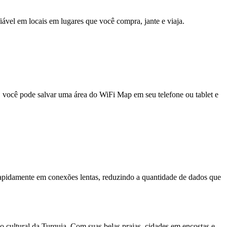
fiável em locais em lugares que você compra, jante e viaja.
e, você pode salvar uma área do WiFi Map em seu telefone ou tablet e
pidamente em conexões lentas, reduzindo a quantidade de dados que
 cultural da Turquia. Com suas belas praias, cidades em encostas e