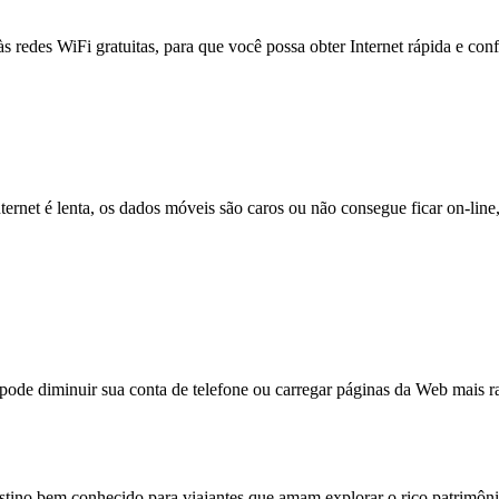
às redes WiFi gratuitas, para que você possa obter Internet rápida e con
nternet é lenta, os dados móveis são caros ou não consegue ficar on-lin
e diminuir sua conta de telefone ou carregar páginas da Web mais ra
tino bem conhecido para viajantes que amam explorar o rico patrimônio