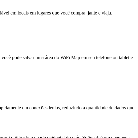
fiável em locais em lugares que você compra, jante e viaja.
e, você pode salvar uma área do WiFi Map em seu telefone ou tablet e
pidamente em conexões lentas, reduzindo a quantidade de dados que
 Turquia. Situado na parte ocidental do país, Soğucak é uma pequena