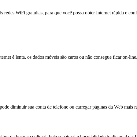
às redes WiFi gratuitas, para que você possa obter Internet rápida e con
nternet é lenta, os dados móveis são caros ou não consegue ficar on-lin
e diminuir sua conta de telefone ou carregar páginas da Web mais ra
hor da herança cultural, beleza natural e hospitalidade tradicional da