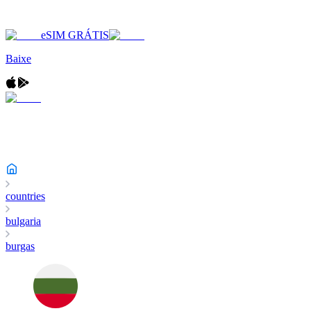
eSIM GRÁTIS
Baixe
countries
bulgaria
burgas