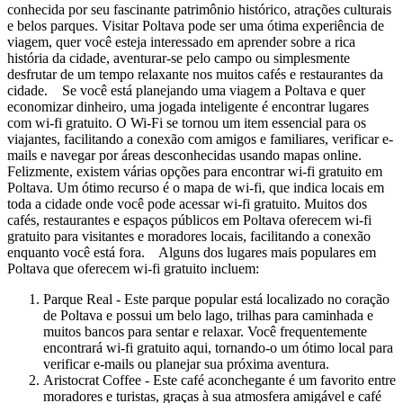
conhecida por seu fascinante patrimônio histórico, atrações culturais
e belos parques. Visitar Poltava pode ser uma ótima experiência de
viagem, quer você esteja interessado em aprender sobre a rica
história da cidade, aventurar-se pelo campo ou simplesmente
desfrutar de um tempo relaxante nos muitos cafés e restaurantes da
cidade. Se você está planejando uma viagem a Poltava e quer
economizar dinheiro, uma jogada inteligente é encontrar lugares
com wi-fi gratuito. O Wi-Fi se tornou um item essencial para os
viajantes, facilitando a conexão com amigos e familiares, verificar e-
mails e navegar por áreas desconhecidas usando mapas online.
Felizmente, existem várias opções para encontrar wi-fi gratuito em
Poltava. Um ótimo recurso é o mapa de wi-fi, que indica locais em
toda a cidade onde você pode acessar wi-fi gratuito. Muitos dos
cafés, restaurantes e espaços públicos em Poltava oferecem wi-fi
gratuito para visitantes e moradores locais, facilitando a conexão
enquanto você está fora. Alguns dos lugares mais populares em
Poltava que oferecem wi-fi gratuito incluem:
Parque Real - Este parque popular está localizado no coração
de Poltava e possui um belo lago, trilhas para caminhada e
muitos bancos para sentar e relaxar. Você frequentemente
encontrará wi-fi gratuito aqui, tornando-o um ótimo local para
verificar e-mails ou planejar sua próxima aventura.
Aristocrat Coffee - Este café aconchegante é um favorito entre
moradores e turistas, graças à sua atmosfera amigável e café