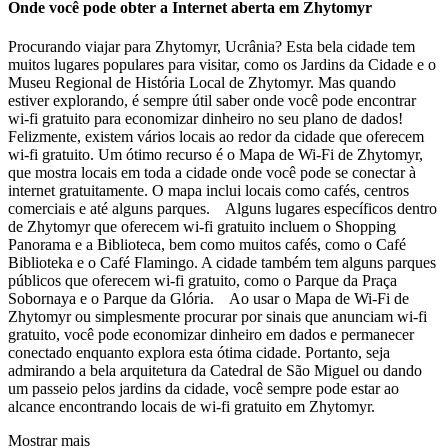
Onde você pode obter a Internet aberta em Zhytomyr
Procurando viajar para Zhytomyr, Ucrânia? Esta bela cidade tem
muitos lugares populares para visitar, como os Jardins da Cidade e o
Museu Regional de História Local de Zhytomyr. Mas quando
estiver explorando, é sempre útil saber onde você pode encontrar
wi-fi gratuito para economizar dinheiro no seu plano de dados!
Felizmente, existem vários locais ao redor da cidade que oferecem
wi-fi gratuito. Um ótimo recurso é o Mapa de Wi-Fi de Zhytomyr,
que mostra locais em toda a cidade onde você pode se conectar à
internet gratuitamente. O mapa inclui locais como cafés, centros
comerciais e até alguns parques. Alguns lugares específicos dentro
de Zhytomyr que oferecem wi-fi gratuito incluem o Shopping
Panorama e a Biblioteca, bem como muitos cafés, como o Café
Biblioteka e o Café Flamingo. A cidade também tem alguns parques
públicos que oferecem wi-fi gratuito, como o Parque da Praça
Sobornaya e o Parque da Glória. Ao usar o Mapa de Wi-Fi de
Zhytomyr ou simplesmente procurar por sinais que anunciam wi-fi
gratuito, você pode economizar dinheiro em dados e permanecer
conectado enquanto explora esta ótima cidade. Portanto, seja
admirando a bela arquitetura da Catedral de São Miguel ou dando
um passeio pelos jardins da cidade, você sempre pode estar ao
alcance encontrando locais de wi-fi gratuito em Zhytomyr.
Mostrar mais