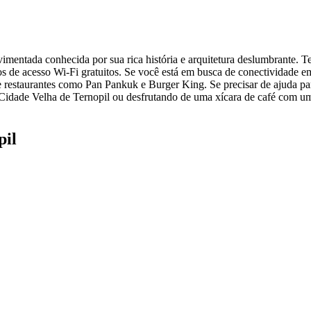
mentada conhecida por sua rica história e arquitetura deslumbrante. T
 de acesso Wi-Fi gratuitos. Se você está em busca de conectividade em 
e restaurantes como Pan Pankuk e Burger King. Se precisar de ajuda par
a Cidade Velha de Ternopil ou desfrutando de uma xícara de café com u
pil