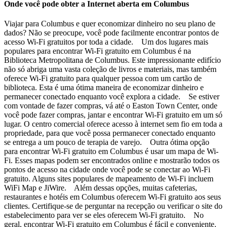
Onde você pode obter a Internet aberta em Columbus
Viajar para Columbus e quer economizar dinheiro no seu plano de
dados? Não se preocupe, você pode facilmente encontrar pontos de
acesso Wi-Fi gratuitos por toda a cidade. Um dos lugares mais
populares para encontrar Wi-Fi gratuito em Columbus é na
Biblioteca Metropolitana de Columbus. Este impressionante edifício
não só abriga uma vasta coleção de livros e materiais, mas também
oferece Wi-Fi gratuito para qualquer pessoa com um cartão de
biblioteca. Esta é uma ótima maneira de economizar dinheiro e
permanecer conectado enquanto você explora a cidade. Se estiver
com vontade de fazer compras, vá até o Easton Town Center, onde
você pode fazer compras, jantar e encontrar Wi-Fi gratuito em um só
lugar. O centro comercial oferece acesso à internet sem fio em toda a
propriedade, para que você possa permanecer conectado enquanto
se entrega a um pouco de terapia de varejo. Outra ótima opção
para encontrar Wi-Fi gratuito em Columbus é usar um mapa de Wi-
Fi. Esses mapas podem ser encontrados online e mostrarão todos os
pontos de acesso na cidade onde você pode se conectar ao Wi-Fi
gratuito. Alguns sites populares de mapeamento de Wi-Fi incluem
WiFi Map e JiWire. Além dessas opções, muitas cafeterias,
restaurantes e hotéis em Columbus oferecem Wi-Fi gratuito aos seus
clientes. Certifique-se de perguntar na recepção ou verificar o site do
estabelecimento para ver se eles oferecem Wi-Fi gratuito. No
geral, encontrar Wi-Fi gratuito em Columbus é fácil e conveniente.