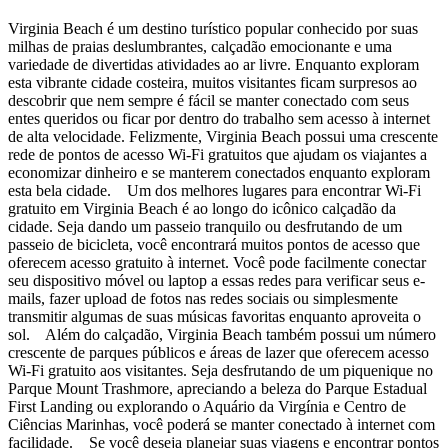
Virginia Beach é um destino turístico popular conhecido por suas
milhas de praias deslumbrantes, calçadão emocionante e uma
variedade de divertidas atividades ao ar livre. Enquanto exploram
esta vibrante cidade costeira, muitos visitantes ficam surpresos ao
descobrir que nem sempre é fácil se manter conectado com seus
entes queridos ou ficar por dentro do trabalho sem acesso à internet
de alta velocidade. Felizmente, Virginia Beach possui uma crescente
rede de pontos de acesso Wi-Fi gratuitos que ajudam os viajantes a
economizar dinheiro e se manterem conectados enquanto exploram
esta bela cidade. Um dos melhores lugares para encontrar Wi-Fi
gratuito em Virginia Beach é ao longo do icônico calçadão da
cidade. Seja dando um passeio tranquilo ou desfrutando de um
passeio de bicicleta, você encontrará muitos pontos de acesso que
oferecem acesso gratuito à internet. Você pode facilmente conectar
seu dispositivo móvel ou laptop a essas redes para verificar seus e-
mails, fazer upload de fotos nas redes sociais ou simplesmente
transmitir algumas de suas músicas favoritas enquanto aproveita o
sol. Além do calçadão, Virginia Beach também possui um número
crescente de parques públicos e áreas de lazer que oferecem acesso
Wi-Fi gratuito aos visitantes. Seja desfrutando de um piquenique no
Parque Mount Trashmore, apreciando a beleza do Parque Estadual
First Landing ou explorando o Aquário da Virgínia e Centro de
Ciências Marinhas, você poderá se manter conectado à internet com
facilidade. Se você deseja planejar suas viagens e encontrar pontos