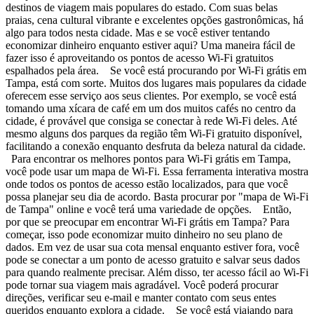
destinos de viagem mais populares do estado. Com suas belas
praias, cena cultural vibrante e excelentes opções gastronômicas, há
algo para todos nesta cidade. Mas e se você estiver tentando
economizar dinheiro enquanto estiver aqui? Uma maneira fácil de
fazer isso é aproveitando os pontos de acesso Wi-Fi gratuitos
espalhados pela área. Se você está procurando por Wi-Fi grátis em
Tampa, está com sorte. Muitos dos lugares mais populares da cidade
oferecem esse serviço aos seus clientes. Por exemplo, se você está
tomando uma xícara de café em um dos muitos cafés no centro da
cidade, é provável que consiga se conectar à rede Wi-Fi deles. Até
mesmo alguns dos parques da região têm Wi-Fi gratuito disponível,
facilitando a conexão enquanto desfruta da beleza natural da cidade.
Para encontrar os melhores pontos para Wi-Fi grátis em Tampa,
você pode usar um mapa de Wi-Fi. Essa ferramenta interativa mostra
onde todos os pontos de acesso estão localizados, para que você
possa planejar seu dia de acordo. Basta procurar por "mapa de Wi-Fi
de Tampa" online e você terá uma variedade de opções. Então,
por que se preocupar em encontrar Wi-Fi grátis em Tampa? Para
começar, isso pode economizar muito dinheiro no seu plano de
dados. Em vez de usar sua cota mensal enquanto estiver fora, você
pode se conectar a um ponto de acesso gratuito e salvar seus dados
para quando realmente precisar. Além disso, ter acesso fácil ao Wi-Fi
pode tornar sua viagem mais agradável. Você poderá procurar
direções, verificar seu e-mail e manter contato com seus entes
queridos enquanto explora a cidade. Se você está viajando para