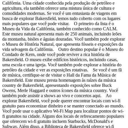
Califórnia. Uma cidade conhecida pela produção de petróleo e
agricultura, ela também oferece uma mistura única de cultura e
comodidades modernas. Se você é um entusiasta de viagens em
busca de explorar Bakersfield, temos tudo coberto com os lugares
mais populares que você pode visitar. O primeiro da lista é o
Museu da Vida da Califórnia, também conhecido como CALM.
Este museu natural apresenta mais de 250 animais, incluindo leões
da montanha, bisões e águias douradas. Você também pode explorar
o Museu de História Natural, que apresenta fósseis e exposições da
vida selvagem da Califórnia. Outro destino popular é o Museu do
Condado de Kern, onde você pode reviver a rica história de
Bakersfield. O museu exibe edifícios históricos, incluindo casas,
uma escola e uma igreja. Você também pode explorar a história do
petróleo da cidade e ver as exposições rotativas. Se você é um fã
de música, certifique-se de visitar o Hall da Fama da Música de
Bakersfield. Este museu presta homenagem às raízes da música
country de Bakersfield, apresentando exposições sobre Buck
Owens, Merle Haggard e outros ícones da música country. Você
também pode assistir a shows ao vivo e concertos aqui. Ao
explorar Bakersfield, você pode querer encontrar locais com wi-fi
gratuito para economizar dinheiro e se manter conectado ao mundo.
Você pode usar o aplicativo Wi-Fi Map para localizar pontos de wi-
fi gratuitos na cidade. Alguns dos locais de refrescamento populares
que oferecem wi-fi gratuito incluem Starbucks, McDonald's e
Subway. Além disso, a Biblioteca de Bakersfield oferece wi-fi