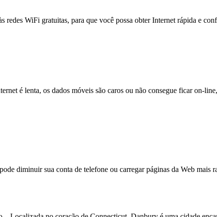
às redes WiFi gratuitas, para que você possa obter Internet rápida e con
nternet é lenta, os dados móveis são caros ou não consegue ficar on-lin
e diminuir sua conta de telefone ou carregar páginas da Web mais ra
Localizada no coração de Connecticut, Danbury é uma cidade encantado