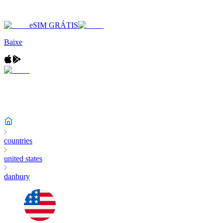
eSIM GRÁTIS
Baixe
countries
united states
danbury