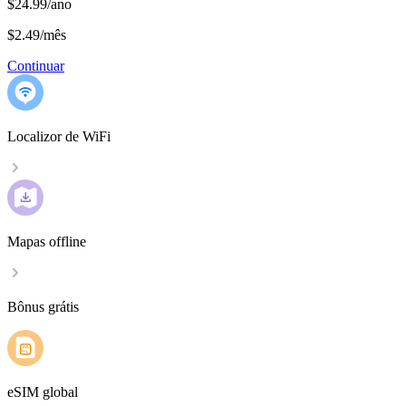
$24.99/ano
$2.49
/
mês
Continuar
Localizor de WiFi
Mapas offline
Bônus grátis
eSIM global