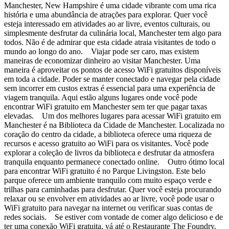
Manchester, New Hampshire é uma cidade vibrante com uma rica
história e uma abundância de atrações para explorar. Quer você
esteja interessado em atividades ao ar livre, eventos culturais, ou
simplesmente desfrutar da culinária local, Manchester tem algo para
todos. Não é de admirar que esta cidade atraia visitantes de todo o
mundo ao longo do ano. Viajar pode ser caro, mas existem
maneiras de economizar dinheiro ao visitar Manchester. Uma
maneira é aproveitar os pontos de acesso WiFi gratuitos disponíveis
em toda a cidade. Poder se manter conectado e navegar pela cidade
sem incorrer em custos extras é essencial para uma experiência de
viagem tranquila. Aqui estão alguns lugares onde você pode
encontrar WiFi gratuito em Manchester sem ter que pagar taxas
elevadas. Um dos melhores lugares para acessar WiFi gratuito em
Manchester é na Biblioteca da Cidade de Manchester. Localizada no
coração do centro da cidade, a biblioteca oferece uma riqueza de
recursos e acesso gratuito ao WiFi para os visitantes. Você pode
explorar a coleção de livros da biblioteca e desfrutar da atmosfera
tranquila enquanto permanece conectado online. Outro ótimo local
para encontrar WiFi gratuito é no Parque Livingston. Este belo
parque oferece um ambiente tranquilo com muito espaço verde e
trilhas para caminhadas para desfrutar. Quer você esteja procurando
relaxar ou se envolver em atividades ao ar livre, você pode usar o
WiFi gratuito para navegar na internet ou verificar suas contas de
redes sociais. Se estiver com vontade de comer algo delicioso e de
ter uma conexão WiFi gratuita, vá até o Restaurante The Foundry.