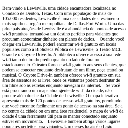
Bem-vindo a Lewisville, uma cidade encantadora localizada no
Condado de Denton, Texas. Com uma população de mais de
105.000 residentes, Lewisville é uma das cidades de crescimento
mais rápido na região metropolitana de Dallas-Fort Worth. Uma das
principais atrações de Lewisville é a abundância de pontos de acesso
wi-fi gratuitos, tornando-a um destino perfeito para viajantes que
procuram economizar dinheiro em planos de dados. Quando você
chegar em Lewisville, poderá encontrar wi-fi gratuito em locais
populares como a Biblioteca Pública de Lewisville, o Teatro MCL
Grand e o Coyote Drive-In. A biblioteca oferece acesso à sua rede
wi-fi tanto dentro do prédio quanto do lado de fora no
estacionamento. O teatro fornece wi-fi gratuito aos seus clientes, que
podem se conectar enquanto desfrutam de um filme, peça teatral ou
musical. O Coyote Drive-In também oferece wi-fi gratuito em sua
área de assentos ao ar livre, onde os visitantes podem desfrutar de
um filme sob as estrelas enquanto navegam na internet. Se você
está procurando um mapa abrangente de wi-fi da cidade, não
procure além do site da Cidade de Lewisville. O mapa interativo
apresenta mais de 120 pontos de acesso wi-fi gratuitos, permitindo
que você encontre facilmente um ponto de acesso na sua área. Seja
no centro da cidade ou em uma área residencial, o mapa de wi-fi da
cidade é uma ferramenta útil para se manter conectado enquanto
estiver em movimento. Lewisville também abriga vários lugares
populares perfeitos para viajantes. Um desses locais é o Lago