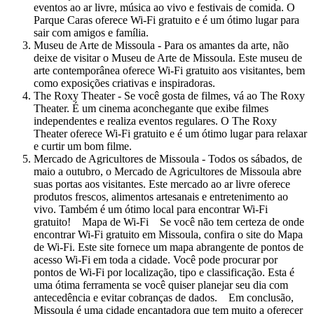
eventos ao ar livre, música ao vivo e festivais de comida. O
Parque Caras oferece Wi-Fi gratuito e é um ótimo lugar para
sair com amigos e família.
Museu de Arte de Missoula - Para os amantes da arte, não
deixe de visitar o Museu de Arte de Missoula. Este museu de
arte contemporânea oferece Wi-Fi gratuito aos visitantes, bem
como exposições criativas e inspiradoras.
The Roxy Theater - Se você gosta de filmes, vá ao The Roxy
Theater. É um cinema aconchegante que exibe filmes
independentes e realiza eventos regulares. O The Roxy
Theater oferece Wi-Fi gratuito e é um ótimo lugar para relaxar
e curtir um bom filme.
Mercado de Agricultores de Missoula - Todos os sábados, de
maio a outubro, o Mercado de Agricultores de Missoula abre
suas portas aos visitantes. Este mercado ao ar livre oferece
produtos frescos, alimentos artesanais e entretenimento ao
vivo. Também é um ótimo local para encontrar Wi-Fi
gratuito! Mapa de Wi-Fi Se você não tem certeza de onde
encontrar Wi-Fi gratuito em Missoula, confira o site do Mapa
de Wi-Fi. Este site fornece um mapa abrangente de pontos de
acesso Wi-Fi em toda a cidade. Você pode procurar por
pontos de Wi-Fi por localização, tipo e classificação. Esta é
uma ótima ferramenta se você quiser planejar seu dia com
antecedência e evitar cobranças de dados. Em conclusão,
Missoula é uma cidade encantadora que tem muito a oferecer