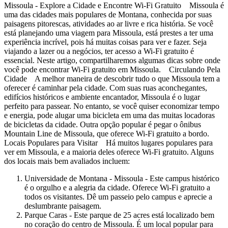
Missoula - Explore a Cidade e Encontre Wi-Fi Gratuito Missoula é
uma das cidades mais populares de Montana, conhecida por suas
paisagens pitorescas, atividades ao ar livre e rica história. Se você
está planejando uma viagem para Missoula, está prestes a ter uma
experiência incrível, pois há muitas coisas para ver e fazer. Seja
viajando a lazer ou a negócios, ter acesso a Wi-Fi gratuito é
essencial. Neste artigo, compartilharemos algumas dicas sobre onde
você pode encontrar Wi-Fi gratuito em Missoula. Circulando Pela
Cidade A melhor maneira de descobrir tudo o que Missoula tem a
oferecer é caminhar pela cidade. Com suas ruas aconchegantes,
edifícios históricos e ambiente encantador, Missoula é o lugar
perfeito para passear. No entanto, se você quiser economizar tempo
e energia, pode alugar uma bicicleta em uma das muitas locadoras
de bicicletas da cidade. Outra opção popular é pegar o ônibus
Mountain Line de Missoula, que oferece Wi-Fi gratuito a bordo.
Locais Populares para Visitar Há muitos lugares populares para
ver em Missoula, e a maioria deles oferece Wi-Fi gratuito. Alguns
dos locais mais bem avaliados incluem:
Universidade de Montana - Missoula - Este campus histórico
é o orgulho e a alegria da cidade. Oferece Wi-Fi gratuito a
todos os visitantes. Dê um passeio pelo campus e aprecie a
deslumbrante paisagem.
Parque Caras - Este parque de 25 acres está localizado bem
no coração do centro de Missoula. É um local popular para