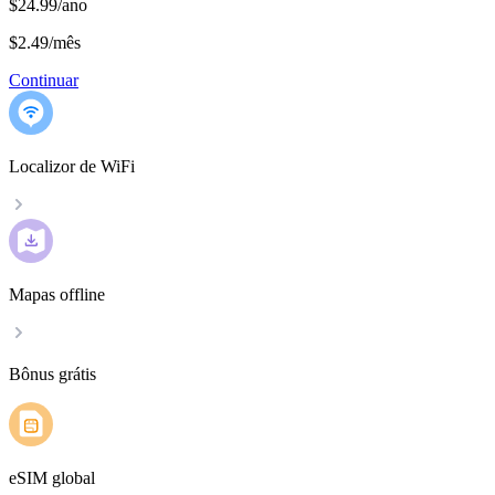
$24.99/ano
$2.49
/
mês
Continuar
Localizor de WiFi
Mapas offline
Bônus grátis
eSIM global