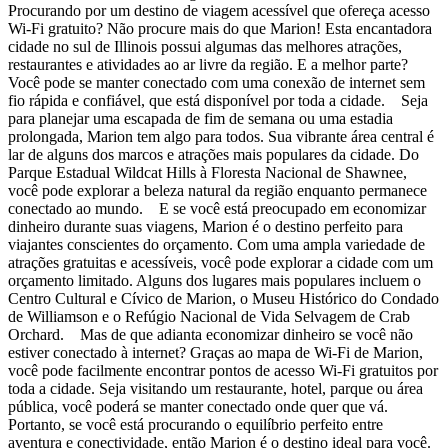
Procurando por um destino de viagem acessível que ofereça acesso
Wi-Fi gratuito? Não procure mais do que Marion! Esta encantadora
cidade no sul de Illinois possui algumas das melhores atrações,
restaurantes e atividades ao ar livre da região. E a melhor parte?
Você pode se manter conectado com uma conexão de internet sem
fio rápida e confiável, que está disponível por toda a cidade. Seja
para planejar uma escapada de fim de semana ou uma estadia
prolongada, Marion tem algo para todos. Sua vibrante área central é
lar de alguns dos marcos e atrações mais populares da cidade. Do
Parque Estadual Wildcat Hills à Floresta Nacional de Shawnee,
você pode explorar a beleza natural da região enquanto permanece
conectado ao mundo. E se você está preocupado em economizar
dinheiro durante suas viagens, Marion é o destino perfeito para
viajantes conscientes do orçamento. Com uma ampla variedade de
atrações gratuitas e acessíveis, você pode explorar a cidade com um
orçamento limitado. Alguns dos lugares mais populares incluem o
Centro Cultural e Cívico de Marion, o Museu Histórico do Condado
de Williamson e o Refúgio Nacional de Vida Selvagem de Crab
Orchard. Mas de que adianta economizar dinheiro se você não
estiver conectado à internet? Graças ao mapa de Wi-Fi de Marion,
você pode facilmente encontrar pontos de acesso Wi-Fi gratuitos por
toda a cidade. Seja visitando um restaurante, hotel, parque ou área
pública, você poderá se manter conectado onde quer que vá.
Portanto, se você está procurando o equilíbrio perfeito entre
aventura e conectividade, então Marion é o destino ideal para você.