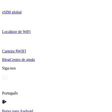
eSIM global
Localizor de WiFi
Carteira $WIFI
Blog
Centro de ajuda
Siga-nos
Português
Baixe para Android