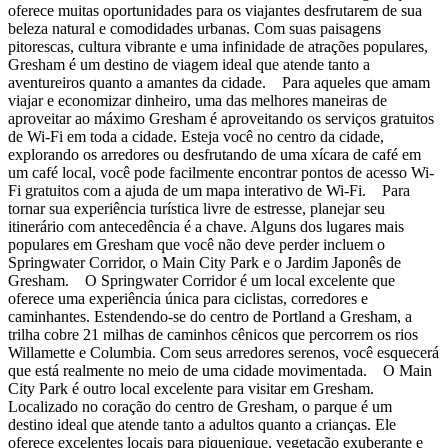
oferece muitas oportunidades para os viajantes desfrutarem de sua
beleza natural e comodidades urbanas. Com suas paisagens
pitorescas, cultura vibrante e uma infinidade de atrações populares,
Gresham é um destino de viagem ideal que atende tanto a
aventureiros quanto a amantes da cidade. Para aqueles que amam
viajar e economizar dinheiro, uma das melhores maneiras de
aproveitar ao máximo Gresham é aproveitando os serviços gratuitos
de Wi-Fi em toda a cidade. Esteja você no centro da cidade,
explorando os arredores ou desfrutando de uma xícara de café em
um café local, você pode facilmente encontrar pontos de acesso Wi-
Fi gratuitos com a ajuda de um mapa interativo de Wi-Fi. Para
tornar sua experiência turística livre de estresse, planejar seu
itinerário com antecedência é a chave. Alguns dos lugares mais
populares em Gresham que você não deve perder incluem o
Springwater Corridor, o Main City Park e o Jardim Japonês de
Gresham. O Springwater Corridor é um local excelente que
oferece uma experiência única para ciclistas, corredores e
caminhantes. Estendendo-se do centro de Portland a Gresham, a
trilha cobre 21 milhas de caminhos cênicos que percorrem os rios
Willamette e Columbia. Com seus arredores serenos, você esquecerá
que está realmente no meio de uma cidade movimentada. O Main
City Park é outro local excelente para visitar em Gresham.
Localizado no coração do centro de Gresham, o parque é um
destino ideal que atende tanto a adultos quanto a crianças. Ele
oferece excelentes locais para piquenique, vegetação exuberante e