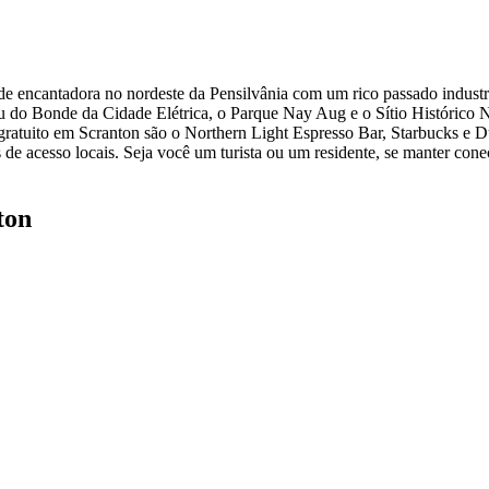
 encantadora no nordeste da Pensilvânia com um rico passado industrial
eu do Bonde da Cidade Elétrica, o Parque Nay Aug e o Sítio Histórico 
gratuito em Scranton são o Northern Light Espresso Bar, Starbucks e Du
s de acesso locais. Seja você um turista ou um residente, se manter co
ton