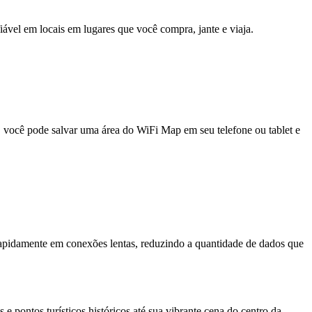
fiável em locais em lugares que você compra, jante e viaja.
e, você pode salvar uma área do WiFi Map em seu telefone ou tablet e
pidamente em conexões lentas, reduzindo a quantidade de dados que
e pontos turísticos históricos até sua vibrante cena do centro da