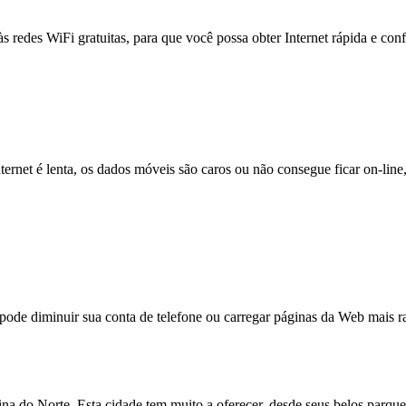
às redes WiFi gratuitas, para que você possa obter Internet rápida e con
nternet é lenta, os dados móveis são caros ou não consegue ficar on-lin
e diminuir sua conta de telefone ou carregar páginas da Web mais ra
a do Norte. Esta cidade tem muito a oferecer, desde seus belos parques 