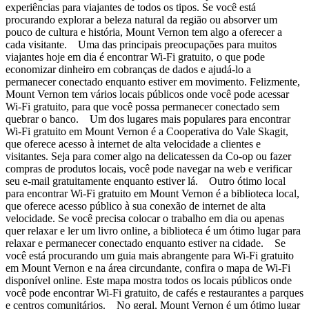
experiências para viajantes de todos os tipos. Se você está
procurando explorar a beleza natural da região ou absorver um
pouco de cultura e história, Mount Vernon tem algo a oferecer a
cada visitante. Uma das principais preocupações para muitos
viajantes hoje em dia é encontrar Wi-Fi gratuito, o que pode
economizar dinheiro em cobranças de dados e ajudá-lo a
permanecer conectado enquanto estiver em movimento. Felizmente,
Mount Vernon tem vários locais públicos onde você pode acessar
Wi-Fi gratuito, para que você possa permanecer conectado sem
quebrar o banco. Um dos lugares mais populares para encontrar
Wi-Fi gratuito em Mount Vernon é a Cooperativa do Vale Skagit,
que oferece acesso à internet de alta velocidade a clientes e
visitantes. Seja para comer algo na delicatessen da Co-op ou fazer
compras de produtos locais, você pode navegar na web e verificar
seu e-mail gratuitamente enquanto estiver lá. Outro ótimo local
para encontrar Wi-Fi gratuito em Mount Vernon é a biblioteca local,
que oferece acesso público à sua conexão de internet de alta
velocidade. Se você precisa colocar o trabalho em dia ou apenas
quer relaxar e ler um livro online, a biblioteca é um ótimo lugar para
relaxar e permanecer conectado enquanto estiver na cidade. Se
você está procurando um guia mais abrangente para Wi-Fi gratuito
em Mount Vernon e na área circundante, confira o mapa de Wi-Fi
disponível online. Este mapa mostra todos os locais públicos onde
você pode encontrar Wi-Fi gratuito, de cafés e restaurantes a parques
e centros comunitários. No geral, Mount Vernon é um ótimo lugar