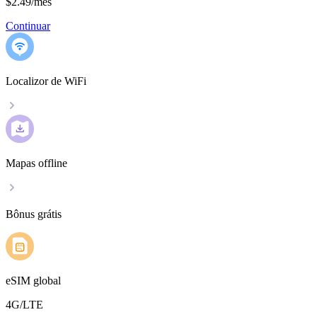
$2.49
/
mês
Continuar
Localizor de WiFi
Mapas offline
Bônus grátis
eSIM global
4G/LTE