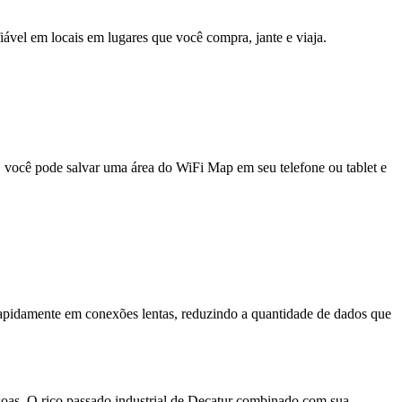
fiável em locais em lugares que você compra, jante e viaja.
e, você pode salvar uma área do WiFi Map em seu telefone ou tablet e
pidamente em conexões lentas, reduzindo a quantidade de dados que
as. O rico passado industrial de Decatur combinado com sua