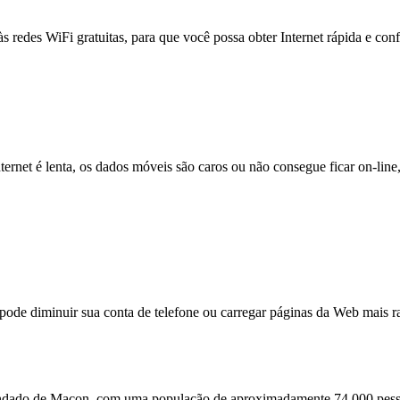
às redes WiFi gratuitas, para que você possa obter Internet rápida e con
nternet é lenta, os dados móveis são caros ou não consegue ficar on-lin
e diminuir sua conta de telefone ou carregar páginas da Web mais ra
Condado de Macon, com uma população de aproximadamente 74.000 pesso