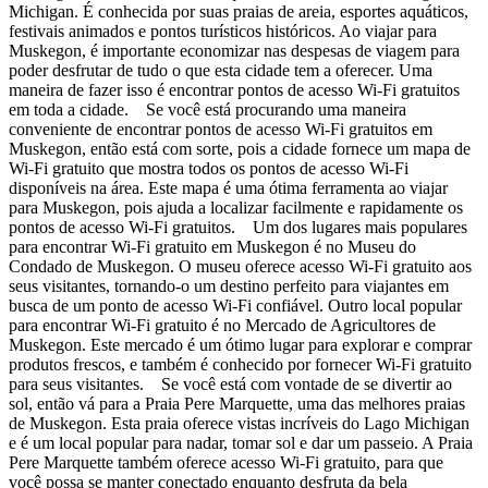
Michigan. É conhecida por suas praias de areia, esportes aquáticos,
festivais animados e pontos turísticos históricos. Ao viajar para
Muskegon, é importante economizar nas despesas de viagem para
poder desfrutar de tudo o que esta cidade tem a oferecer. Uma
maneira de fazer isso é encontrar pontos de acesso Wi-Fi gratuitos
em toda a cidade. Se você está procurando uma maneira
conveniente de encontrar pontos de acesso Wi-Fi gratuitos em
Muskegon, então está com sorte, pois a cidade fornece um mapa de
Wi-Fi gratuito que mostra todos os pontos de acesso Wi-Fi
disponíveis na área. Este mapa é uma ótima ferramenta ao viajar
para Muskegon, pois ajuda a localizar facilmente e rapidamente os
pontos de acesso Wi-Fi gratuitos. Um dos lugares mais populares
para encontrar Wi-Fi gratuito em Muskegon é no Museu do
Condado de Muskegon. O museu oferece acesso Wi-Fi gratuito aos
seus visitantes, tornando-o um destino perfeito para viajantes em
busca de um ponto de acesso Wi-Fi confiável. Outro local popular
para encontrar Wi-Fi gratuito é no Mercado de Agricultores de
Muskegon. Este mercado é um ótimo lugar para explorar e comprar
produtos frescos, e também é conhecido por fornecer Wi-Fi gratuito
para seus visitantes. Se você está com vontade de se divertir ao
sol, então vá para a Praia Pere Marquette, uma das melhores praias
de Muskegon. Esta praia oferece vistas incríveis do Lago Michigan
e é um local popular para nadar, tomar sol e dar um passeio. A Praia
Pere Marquette também oferece acesso Wi-Fi gratuito, para que
você possa se manter conectado enquanto desfruta da bela