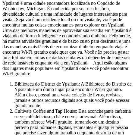
Ypsilanti é uma cidade encantadora localizada no Condado de
Washtenaw, Michigan. É conhecida por sua rica história,
diversidade cultural e uma infinidade de lugares interessantes para
visitar. Seja você um residente local ou um visitante, você pode
encontrar muitas coisas emocionantes para explorar em Ypsilanti.
Uma das melhores maneiras de aproveitar sua estadia em Ypsilanti é
viajando de forma inteligente e economizando dinheiro. Felizmente,
há muitas atividades gratuitas e de baixo custo para desfrutar, e uma
das maneiras mais fáceis de economizar dinheiro enquanto viaja é
encontrar Wi-Fi gratuito onde quer que vá. Você não precisa gastar
uma fortuna em tarifas de dados celulares ou depender de conexões
de rede instáveis enquanto viaja em Ypsilanti. Aqui estão alguns
dos lugares mais populares em Ypsilanti onde você pode encontrar
Wi-Fi gratuito:
Biblioteca do Distrito de Ypsilanti: A Biblioteca do Distrito de
Ypsilanti é um ótimo lugar para encontrar Wi-Fi gratuito.
Além disso, possui uma vasta coleção de livros, revistas,
jornais e outros recursos digitais aos quais você pode acessar
gratuitamente.
Cultivate Coffee and Tap House: Esta aconchegante cafeteria
serve café delicioso, chá e cerveja artesanal. Além disso,
também oferece Wi-Fi gratuito, tornando-se um destino
perfeito para nômades digitais, estudantes e qualquer pessoa
que precise fazer algum trabalho enquanto desfruta de um