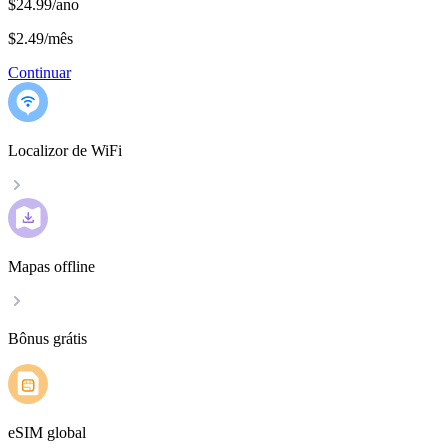
$24.99/ano
$2.49
/
mês
Continuar
Localizor de WiFi
Mapas offline
Bônus grátis
eSIM global