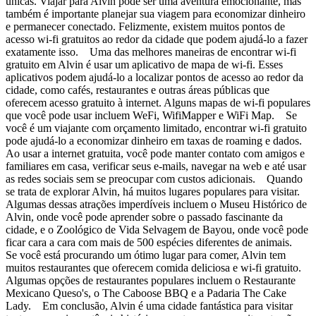
únicas. Viajar para Alvin pode ser uma aventura emocionante, mas
também é importante planejar sua viagem para economizar dinheiro
e permanecer conectado. Felizmente, existem muitos pontos de
acesso wi-fi gratuitos ao redor da cidade que podem ajudá-lo a fazer
exatamente isso. Uma das melhores maneiras de encontrar wi-fi
gratuito em Alvin é usar um aplicativo de mapa de wi-fi. Esses
aplicativos podem ajudá-lo a localizar pontos de acesso ao redor da
cidade, como cafés, restaurantes e outras áreas públicas que
oferecem acesso gratuito à internet. Alguns mapas de wi-fi populares
que você pode usar incluem WeFi, WifiMapper e WiFi Map. Se
você é um viajante com orçamento limitado, encontrar wi-fi gratuito
pode ajudá-lo a economizar dinheiro em taxas de roaming e dados.
Ao usar a internet gratuita, você pode manter contato com amigos e
familiares em casa, verificar seus e-mails, navegar na web e até usar
as redes sociais sem se preocupar com custos adicionais. Quando
se trata de explorar Alvin, há muitos lugares populares para visitar.
Algumas dessas atrações imperdíveis incluem o Museu Histórico de
Alvin, onde você pode aprender sobre o passado fascinante da
cidade, e o Zoológico de Vida Selvagem de Bayou, onde você pode
ficar cara a cara com mais de 500 espécies diferentes de animais.
Se você está procurando um ótimo lugar para comer, Alvin tem
muitos restaurantes que oferecem comida deliciosa e wi-fi gratuito.
Algumas opções de restaurantes populares incluem o Restaurante
Mexicano Queso's, o The Caboose BBQ e a Padaria The Cake
Lady. Em conclusão, Alvin é uma cidade fantástica para visitar