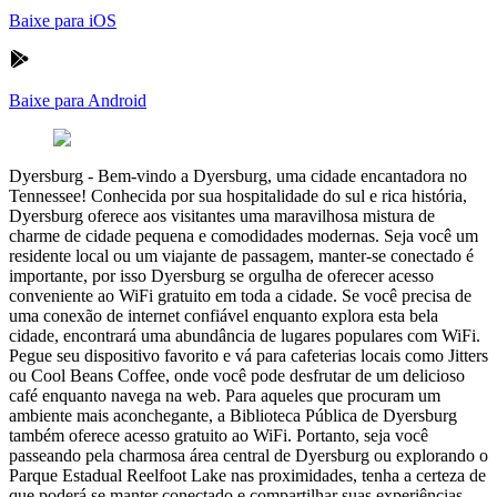
Baixe para iOS
Baixe para Android
Dyersburg
-
Bem-vindo a Dyersburg, uma cidade encantadora no
Tennessee! Conhecida por sua hospitalidade do sul e rica história,
Dyersburg oferece aos visitantes uma maravilhosa mistura de
charme de cidade pequena e comodidades modernas. Seja você um
residente local ou um viajante de passagem, manter-se conectado é
importante, por isso Dyersburg se orgulha de oferecer acesso
conveniente ao WiFi gratuito em toda a cidade. Se você precisa de
uma conexão de internet confiável enquanto explora esta bela
cidade, encontrará uma abundância de lugares populares com WiFi.
Pegue seu dispositivo favorito e vá para cafeterias locais como Jitters
ou Cool Beans Coffee, onde você pode desfrutar de um delicioso
café enquanto navega na web. Para aqueles que procuram um
ambiente mais aconchegante, a Biblioteca Pública de Dyersburg
também oferece acesso gratuito ao WiFi. Portanto, seja você
passeando pela charmosa área central de Dyersburg ou explorando o
Parque Estadual Reelfoot Lake nas proximidades, tenha a certeza de
que poderá se manter conectado e compartilhar suas experiências