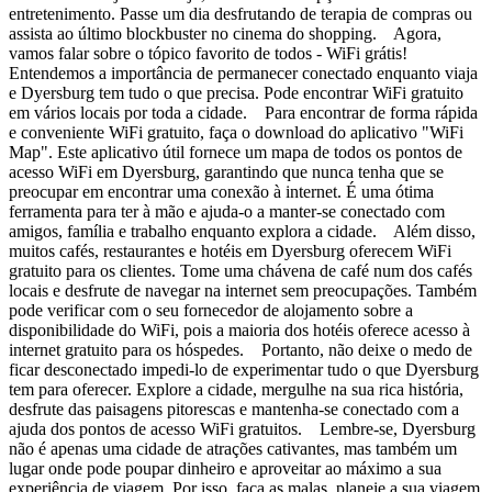
entretenimento. Passe um dia desfrutando de terapia de compras ou
assista ao último blockbuster no cinema do shopping. Agora,
vamos falar sobre o tópico favorito de todos - WiFi grátis!
Entendemos a importância de permanecer conectado enquanto viaja
e Dyersburg tem tudo o que precisa. Pode encontrar WiFi gratuito
em vários locais por toda a cidade. Para encontrar de forma rápida
e conveniente WiFi gratuito, faça o download do aplicativo "WiFi
Map". Este aplicativo útil fornece um mapa de todos os pontos de
acesso WiFi em Dyersburg, garantindo que nunca tenha que se
preocupar em encontrar uma conexão à internet. É uma ótima
ferramenta para ter à mão e ajuda-o a manter-se conectado com
amigos, família e trabalho enquanto explora a cidade. Além disso,
muitos cafés, restaurantes e hotéis em Dyersburg oferecem WiFi
gratuito para os clientes. Tome uma chávena de café num dos cafés
locais e desfrute de navegar na internet sem preocupações. Também
pode verificar com o seu fornecedor de alojamento sobre a
disponibilidade do WiFi, pois a maioria dos hotéis oferece acesso à
internet gratuito para os hóspedes. Portanto, não deixe o medo de
ficar desconectado impedi-lo de experimentar tudo o que Dyersburg
tem para oferecer. Explore a cidade, mergulhe na sua rica história,
desfrute das paisagens pitorescas e mantenha-se conectado com a
ajuda dos pontos de acesso WiFi gratuitos. Lembre-se, Dyersburg
não é apenas uma cidade de atrações cativantes, mas também um
lugar onde pode poupar dinheiro e aproveitar ao máximo a sua
experiência de viagem. Por isso, faça as malas, planeie a sua viagem