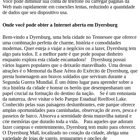
Você pode diminuir sua conta de telefone ou carregar páginas da
Web mais rapidamente em conexões lentas, reduzindo a quantidade
de dados que seu dispositivo usa.
Onde você pode obter a Internet aberta em Dyersburg
Bem-vindo a Dyersburg, uma bela cidade no Tennessee que oferece
uma combinação perfeita de charme, história e comodidades
modernas. Quer esteja a viajar a negócios ou a lazer, Dyersburg tem
algo para todos. E a melhor parte é que pode poupar dinheiro
enquanto explora esta cidade encantadora! Dyersburg possui
vários lugares populares que o deixarão maravilhado. Uma dessas
atrações é o Memorial da Base Aérea do Exército de Dyersburg, que
presta homenagem aos bravos soldados que serviram durante a
Segunda Guerra Mundial. É um ótimo lugar para aprender sobre a
rica história da cidade e honrar os heróis que desempenharam um
papel crucial na formação do destino da nação. Se é um entusiasta
da natureza, deve visitar o belo Parque Estadual Reelfoot Lake.
Conhecido pelas suas paisagens deslumbrantes, este parque oferece
amplas oportunidades para caminhadas, observação de aves, pesca e
passeios de barco. Absorva a serenidade desta maravilha natural e
crie memórias que durarão toda a vida. Para aqueles que adoram
fazer compras e entretenimento, Dyersburg tem muito para oferecer.
O Dyersburg Mall, localizado no coração da cidade, abriga uma
variedade de lojas de varejo, restaurantes e opções de