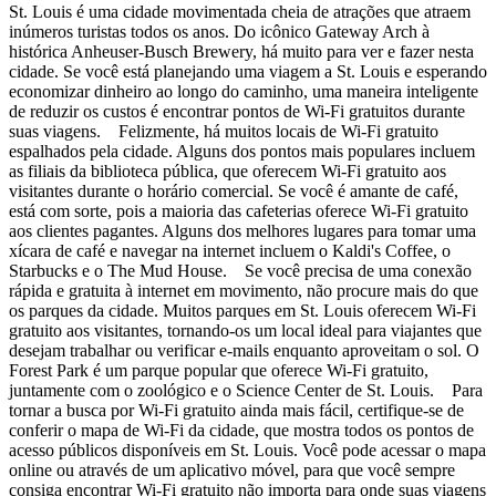
St. Louis é uma cidade movimentada cheia de atrações que atraem
inúmeros turistas todos os anos. Do icônico Gateway Arch à
histórica Anheuser-Busch Brewery, há muito para ver e fazer nesta
cidade. Se você está planejando uma viagem a St. Louis e esperando
economizar dinheiro ao longo do caminho, uma maneira inteligente
de reduzir os custos é encontrar pontos de Wi-Fi gratuitos durante
suas viagens. Felizmente, há muitos locais de Wi-Fi gratuito
espalhados pela cidade. Alguns dos pontos mais populares incluem
as filiais da biblioteca pública, que oferecem Wi-Fi gratuito aos
visitantes durante o horário comercial. Se você é amante de café,
está com sorte, pois a maioria das cafeterias oferece Wi-Fi gratuito
aos clientes pagantes. Alguns dos melhores lugares para tomar uma
xícara de café e navegar na internet incluem o Kaldi's Coffee, o
Starbucks e o The Mud House. Se você precisa de uma conexão
rápida e gratuita à internet em movimento, não procure mais do que
os parques da cidade. Muitos parques em St. Louis oferecem Wi-Fi
gratuito aos visitantes, tornando-os um local ideal para viajantes que
desejam trabalhar ou verificar e-mails enquanto aproveitam o sol. O
Forest Park é um parque popular que oferece Wi-Fi gratuito,
juntamente com o zoológico e o Science Center de St. Louis. Para
tornar a busca por Wi-Fi gratuito ainda mais fácil, certifique-se de
conferir o mapa de Wi-Fi da cidade, que mostra todos os pontos de
acesso públicos disponíveis em St. Louis. Você pode acessar o mapa
online ou através de um aplicativo móvel, para que você sempre
consiga encontrar Wi-Fi gratuito não importa para onde suas viagens