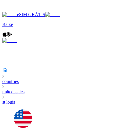
eSIM GRÁTIS
Baixe
countries
united states
st louis