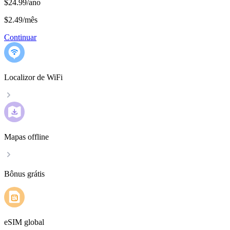
$24.99/ano
$2.49
/
mês
Continuar
Localizor de WiFi
Mapas offline
Bônus grátis
eSIM global