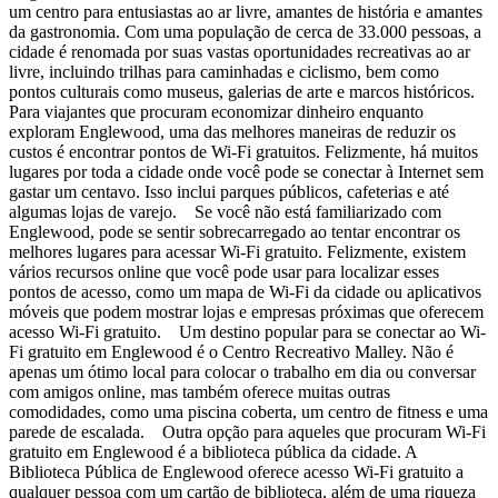
um centro para entusiastas ao ar livre, amantes de história e amantes
da gastronomia. Com uma população de cerca de 33.000 pessoas, a
cidade é renomada por suas vastas oportunidades recreativas ao ar
livre, incluindo trilhas para caminhadas e ciclismo, bem como
pontos culturais como museus, galerias de arte e marcos históricos.
Para viajantes que procuram economizar dinheiro enquanto
exploram Englewood, uma das melhores maneiras de reduzir os
custos é encontrar pontos de Wi-Fi gratuitos. Felizmente, há muitos
lugares por toda a cidade onde você pode se conectar à Internet sem
gastar um centavo. Isso inclui parques públicos, cafeterias e até
algumas lojas de varejo. Se você não está familiarizado com
Englewood, pode se sentir sobrecarregado ao tentar encontrar os
melhores lugares para acessar Wi-Fi gratuito. Felizmente, existem
vários recursos online que você pode usar para localizar esses
pontos de acesso, como um mapa de Wi-Fi da cidade ou aplicativos
móveis que podem mostrar lojas e empresas próximas que oferecem
acesso Wi-Fi gratuito. Um destino popular para se conectar ao Wi-
Fi gratuito em Englewood é o Centro Recreativo Malley. Não é
apenas um ótimo local para colocar o trabalho em dia ou conversar
com amigos online, mas também oferece muitas outras
comodidades, como uma piscina coberta, um centro de fitness e uma
parede de escalada. Outra opção para aqueles que procuram Wi-Fi
gratuito em Englewood é a biblioteca pública da cidade. A
Biblioteca Pública de Englewood oferece acesso Wi-Fi gratuito a
qualquer pessoa com um cartão de biblioteca, além de uma riqueza