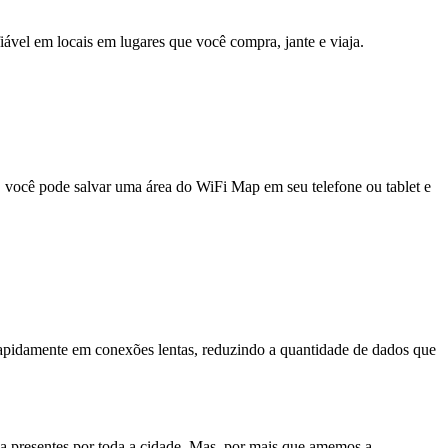
fiável em locais em lugares que você compra, jante e viaja.
e, você pode salvar uma área do WiFi Map em seu telefone ou tablet e
pidamente em conexões lentas, reduzindo a quantidade de dados que
nda presentes por toda a cidade. Mas, por mais que amemos a