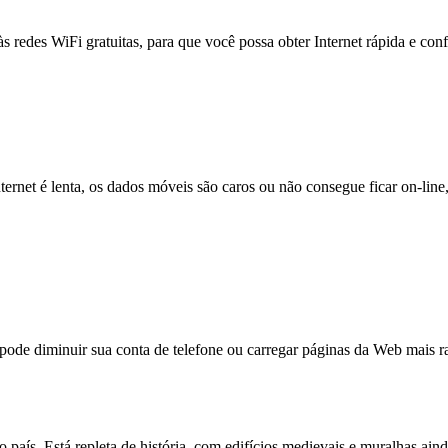
às redes WiFi gratuitas, para que você possa obter Internet rápida e con
nternet é lenta, os dados móveis são caros ou não consegue ficar on-lin
e diminuir sua conta de telefone ou carregar páginas da Web mais ra
 país. Está repleta de história, com edifícios medievais e muralhas ai