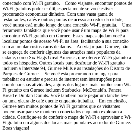
conectado com Wi-Fi gratuito. Como viajante, encontrar pontos de
Wi-Fi gratuitos pode ser útil, especialmente se você estiver
procurando economizar dinheiro. Com uma vasta gama de
restaurantes, cafés e outros pontos de acesso ao redor da cidade,
você nunca está muito longe de uma conexão Wi-Fi gratuita. Uma
ferramenta fantástica que você pode usar é um mapa de Wi-Fi para
encontrar Wi-Fi gratuito em Gurnee. Esses mapas ajudam você a
localizar pontos de acesso Wi-Fi na área, facilitando a sua conexão
sem acumular custos caros de dados. Ao viajar para Gurnee, não
se esqueça de conferir algumas das atrações mais populares da
cidade, como Six Flags Great America, que oferece Wi-Fi gratuito a
todos os hóspedes. Outros locais para desfrutar de Wi-Fi gratuito
incluem a Interstate 94, Gurnee Mills e as instalações do Distrito de
Parques de Gurnee. Se você está procurando um lugar para
trabalhar ou estudar e precisa de internet sem interrupções para
coordenar suas atividades, alguns dos lugares mais bonitos com Wi-
Fi gratuito em Gurnee incluem Starbucks, McDonald's, Panera
Bread e Dunkin Donuts. Você também pode pegar um lanche leve
ou uma xícara de café quente enquanto trabalha. Em conclusão,
Gurnee tem muitos pontos de Wi-Fi gratuitos que os visitantes
podem usar para se manterem conectados enquanto exploram a
cidade. Certifique-se de conferir o mapa de Wi-Fi e aproveitar o Wi-
Fi gratuito em alguns dos locais mais populares ao redor de Gurnee.
Boas viagens!