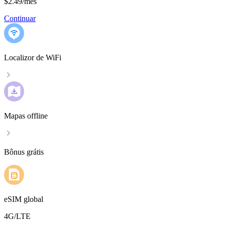
$2.49
/
mês
Continuar
Localizor de WiFi
Mapas offline
Bônus grátis
eSIM global
4G/LTE