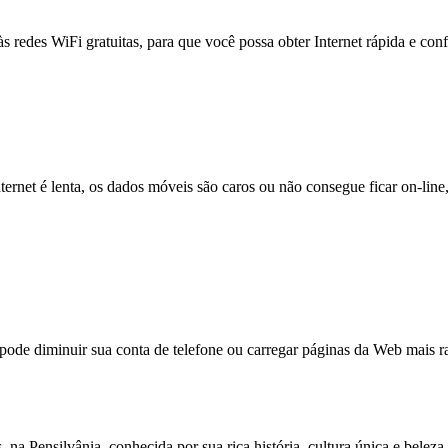
às redes WiFi gratuitas, para que você possa obter Internet rápida e con
nternet é lenta, os dados móveis são caros ou não consegue ficar on-lin
e diminuir sua conta de telefone ou carregar páginas da Web mais ra
 Pensilvânia, conhecida por sua rica história, cultura única e beleza 