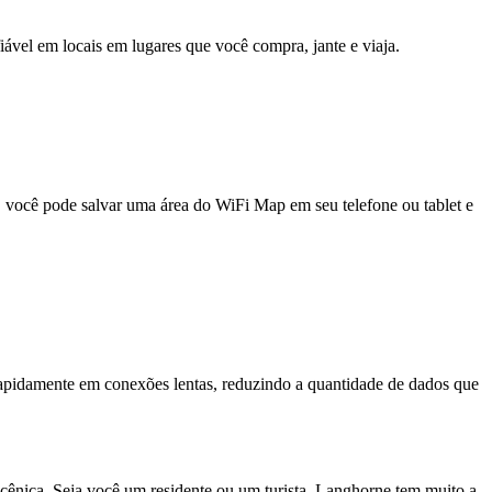
fiável em locais em lugares que você compra, jante e viaja.
e, você pode salvar uma área do WiFi Map em seu telefone ou tablet e
pidamente em conexões lentas, reduzindo a quantidade de dados que
cênica. Seja você um residente ou um turista, Langhorne tem muito a