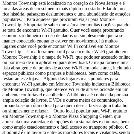
Monroe Township está localizado no coração de Nova Jersey e é
uma das áreas de crescimento mais rápido no estado. É lar de uma
rica história, paisagens deslumbrantes e uma abundância de atrações
populares. Para aqueles que procuram viajar para Monroe
Township, é importante saber que a área tem muitas opções quando
se trata de encontrar Wi-Fi gratuito. Quer você esteja procurando
economizar dinheiro no uso de dados ou simplesmente queira se
manter conectado enquanto estiver em movimento, há muitos
lugares onde você pode encontrar Wi-Fi confiável em Monroe
Township. Uma ferramenta útil para encontrar Wi-Fi gratuito em
Monroe Township é o mapa de Wi-Fi, que pode ser acessado online
ou por meio de um aplicativo para download. O mapa fornece uma
lista abrangente de pontos de acesso Wi-Fi em toda a área, incluindo
espaços públicos como parques e bibliotecas, bem como cafés,
restaurantes e lojas. Alguns dos lugares mais populares para
encontrar Wi-Fi gratuito em Monroe Township incluem a Biblioteca
de Monroe Township, que oferece Wi-Fi de alta velocidade em um
ambiente confortável e acolhedor. A biblioteca é conhecida por sua
ampla coleção de livros, DVDs e outros meios de comunicação,
tornando-se um ótimo local para quem deseja fazer algum trabalho
ou simplesmente relaxar. Outro local popular para Wi-Fi gratuito
em Monroe Township é o Monroe Plaza Shopping Center, que
apresenta uma variedade de opções de restaurantes e compras, bem
como amplo estacionamento e fácil acesso ao transporte público. O
shopping é um favorito entre os moradores locais e visitantes, sendo