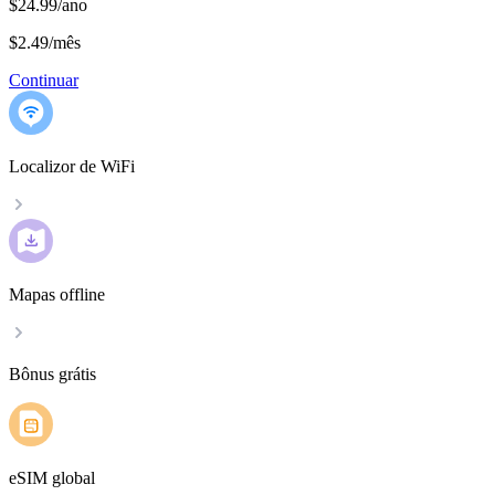
$24.99/ano
$2.49
/
mês
Continuar
Localizor de WiFi
Mapas offline
Bônus grátis
eSIM global