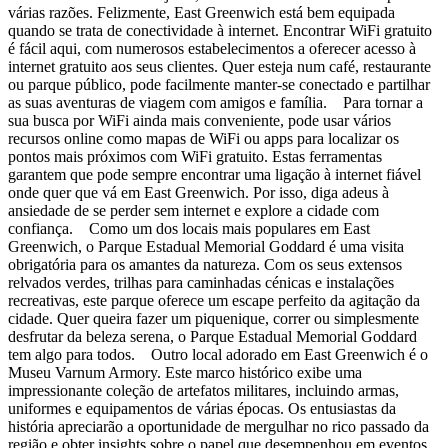
várias razões. Felizmente, East Greenwich está bem equipada
quando se trata de conectividade à internet. Encontrar WiFi gratuito
é fácil aqui, com numerosos estabelecimentos a oferecer acesso à
internet gratuito aos seus clientes. Quer esteja num café, restaurante
ou parque público, pode facilmente manter-se conectado e partilhar
as suas aventuras de viagem com amigos e família. Para tornar a
sua busca por WiFi ainda mais conveniente, pode usar vários
recursos online como mapas de WiFi ou apps para localizar os
pontos mais próximos com WiFi gratuito. Estas ferramentas
garantem que pode sempre encontrar uma ligação à internet fiável
onde quer que vá em East Greenwich. Por isso, diga adeus à
ansiedade de se perder sem internet e explore a cidade com
confiança. Como um dos locais mais populares em East
Greenwich, o Parque Estadual Memorial Goddard é uma visita
obrigatória para os amantes da natureza. Com os seus extensos
relvados verdes, trilhas para caminhadas cénicas e instalações
recreativas, este parque oferece um escape perfeito da agitação da
cidade. Quer queira fazer um piquenique, correr ou simplesmente
desfrutar da beleza serena, o Parque Estadual Memorial Goddard
tem algo para todos. Outro local adorado em East Greenwich é o
Museu Varnum Armory. Este marco histórico exibe uma
impressionante coleção de artefatos militares, incluindo armas,
uniformes e equipamentos de várias épocas. Os entusiastas da
história apreciarão a oportunidade de mergulhar no rico passado da
região e obter insights sobre o papel que desempenhou em eventos