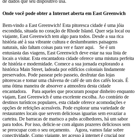
de dados que seu dispositivo usa.
Onde você pode obter a Internet aberta em East Greenwich
Bem-vindo a East Greenwich! Esta pitoresca cidade é uma jóia
escondida, situada no coração de Rhode Island. Quer seja local ou
viajante, East Greenwich tem algo para todos. Desde a sua rica
história até à sua vibrante cultura e deslumbrantes paisagens
naturais, não faltam coisas para ver e fazer aqui. Se é um
entusiasta das viagens, East Greenwich deve estar na sua lista de
locais a visitar. Esta encantadora cidade oferece uma mistura perfeita
de história e modernidade. Comece a sua jornada explorando a
histórica Main Street, ladeada por edifícios coloniais lindamente
preservados. Pode passear pelo passeio, desfrutar das lojas
pitorescas e tomar uma chávena de café de um dos cafés locais. É
uma ótima maneira de absorver a atmosfera desta cidade
encantadora. Para aqueles que procuram poupar dinheiro enquanto
viajam, East Greenwich é uma excelente escolha. Ao contrário de
destinos turísticos populares, esta cidade oferece acomodações e
opções de refeições acessíveis. Pode explorar uma variedade de
restaurantes locais que servem deliciosas iguarias sem esvaziar a
carteira. De barracas de marisco a pubs acolhedores, há um sabor
para todos. Por isso, delicie-se com alguns prazeres deliciosos sem
se preocupar com o seu orçamento. Agora, vamos falar sobre
conectividade. Como viajante, ter acesso à internet é crucial por