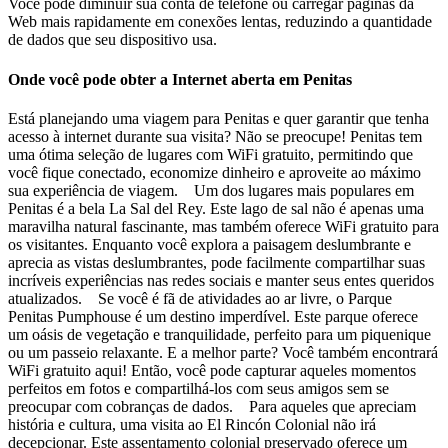
Você pode diminuir sua conta de telefone ou carregar páginas da
Web mais rapidamente em conexões lentas, reduzindo a quantidade
de dados que seu dispositivo usa.
Onde você pode obter a Internet aberta em Penitas
Está planejando uma viagem para Penitas e quer garantir que tenha
acesso à internet durante sua visita? Não se preocupe! Penitas tem
uma ótima seleção de lugares com WiFi gratuito, permitindo que
você fique conectado, economize dinheiro e aproveite ao máximo
sua experiência de viagem. Um dos lugares mais populares em
Penitas é a bela La Sal del Rey. Este lago de sal não é apenas uma
maravilha natural fascinante, mas também oferece WiFi gratuito para
os visitantes. Enquanto você explora a paisagem deslumbrante e
aprecia as vistas deslumbrantes, pode facilmente compartilhar suas
incríveis experiências nas redes sociais e manter seus entes queridos
atualizados. Se você é fã de atividades ao ar livre, o Parque
Penitas Pumphouse é um destino imperdível. Este parque oferece
um oásis de vegetação e tranquilidade, perfeito para um piquenique
ou um passeio relaxante. E a melhor parte? Você também encontrará
WiFi gratuito aqui! Então, você pode capturar aqueles momentos
perfeitos em fotos e compartilhá-los com seus amigos sem se
preocupar com cobranças de dados. Para aqueles que apreciam
história e cultura, uma visita ao El Rincón Colonial não irá
decepcionar. Este assentamento colonial preservado oferece um