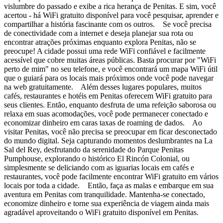
vislumbre do passado e exibe a rica herança de Penitas. E sim, você
acertou - há WiFi gratuito disponível para você pesquisar, aprender e
compartilhar a história fascinante com os outros. Se você precisa
de conectividade com a internet e deseja planejar sua rota ou
encontrar atrações próximas enquanto explora Penitas, não se
preocupe! A cidade possui uma rede WiFi confiável e facilmente
acessível que cobre muitas áreas públicas. Basta procurar por "WiFi
perto de mim" no seu telefone, e você encontrará um mapa WiFi útil
que o guiará para os locais mais próximos onde você pode navegar
na web gratuitamente. Além desses lugares populares, muitos
cafés, restaurantes e hotéis em Penitas oferecem WiFi gratuito para
seus clientes. Então, enquanto desfruta de uma refeição saborosa ou
relaxa em suas acomodações, você pode permanecer conectado e
economizar dinheiro em caras taxas de roaming de dados. Ao
visitar Penitas, você não precisa se preocupar em ficar desconectado
do mundo digital. Seja capturando momentos deslumbrantes na La
Sal del Rey, desfrutando da serenidade do Parque Penitas
Pumphouse, explorando o histórico El Rincón Colonial, ou
simplesmente se deliciando com as iguarias locais em cafés e
restaurantes, você pode facilmente encontrar WiFi gratuito em vários
locais por toda a cidade. Então, faça as malas e embarque em sua
aventura em Penitas com tranquilidade. Mantenha-se conectado,
economize dinheiro e torne sua experiência de viagem ainda mais
agradável aproveitando o WiFi gratuito disponível em Penitas.