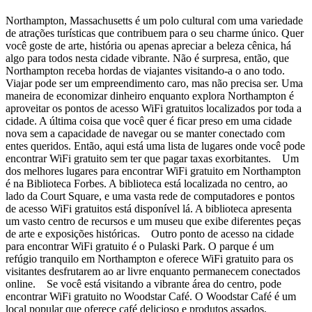
Northampton, Massachusetts é um polo cultural com uma variedade
de atrações turísticas que contribuem para o seu charme único. Quer
você goste de arte, história ou apenas apreciar a beleza cênica, há
algo para todos nesta cidade vibrante. Não é surpresa, então, que
Northampton receba hordas de viajantes visitando-a o ano todo.
Viajar pode ser um empreendimento caro, mas não precisa ser. Uma
maneira de economizar dinheiro enquanto explora Northampton é
aproveitar os pontos de acesso WiFi gratuitos localizados por toda a
cidade. A última coisa que você quer é ficar preso em uma cidade
nova sem a capacidade de navegar ou se manter conectado com
entes queridos. Então, aqui está uma lista de lugares onde você pode
encontrar WiFi gratuito sem ter que pagar taxas exorbitantes. Um
dos melhores lugares para encontrar WiFi gratuito em Northampton
é na Biblioteca Forbes. A biblioteca está localizada no centro, ao
lado da Court Square, e uma vasta rede de computadores e pontos
de acesso WiFi gratuitos está disponível lá. A biblioteca apresenta
um vasto centro de recursos e um museu que exibe diferentes peças
de arte e exposições históricas. Outro ponto de acesso na cidade
para encontrar WiFi gratuito é o Pulaski Park. O parque é um
refúgio tranquilo em Northampton e oferece WiFi gratuito para os
visitantes desfrutarem ao ar livre enquanto permanecem conectados
online. Se você está visitando a vibrante área do centro, pode
encontrar WiFi gratuito no Woodstar Café. O Woodstar Café é um
local popular que oferece café delicioso e produtos assados,