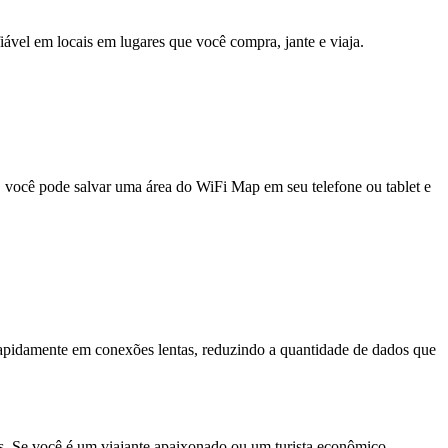
fiável em locais em lugares que você compra, jante e viaja.
e, você pode salvar uma área do WiFi Map em seu telefone ou tablet e
pidamente em conexões lentas, reduzindo a quantidade de dados que
ais. Se você é um viajante apaixonado ou um turista econômico,