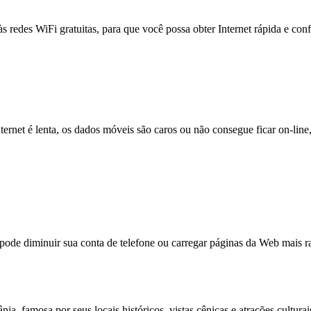
às redes WiFi gratuitas, para que você possa obter Internet rápida e con
nternet é lenta, os dados móveis são caros ou não consegue ficar on-lin
e diminuir sua conta de telefone ou carregar páginas da Web mais ra
ia, famosa por seus locais históricos, vistas cênicas e atrações cultur